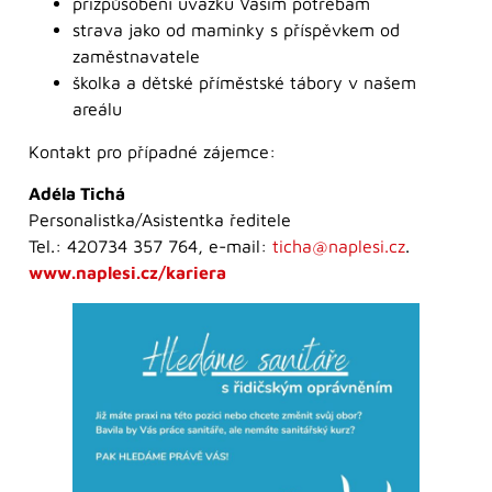
přizpůsobení úvazku Vašim potřebám
strava jako od maminky s příspěvkem od
zaměstnavatele
školka a dětské příměstské tábory v našem
areálu
Kontakt pro případné zájemce:
Adéla Tichá
Personalistka/Asistentka ředitele
Tel.: 420734 357 764, e-mail:
ticha@naplesi.cz
.
www.naplesi.cz/kariera