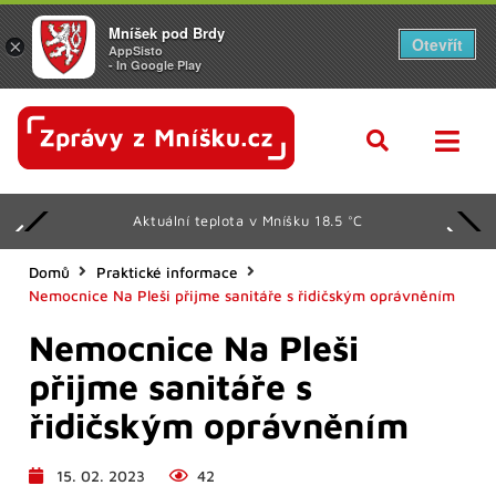
Mníšek pod Brdy
Otevřít
×
AppSisto
- In Google Play
Aktuální teplota v Mníšku 18.5 °C
Domů
Praktické informace
Nemocnice Na Pleši přijme sanitáře s řidičským oprávněním
Nemocnice Na Pleši
přijme sanitáře s
řidičským oprávněním
15. 02. 2023
42