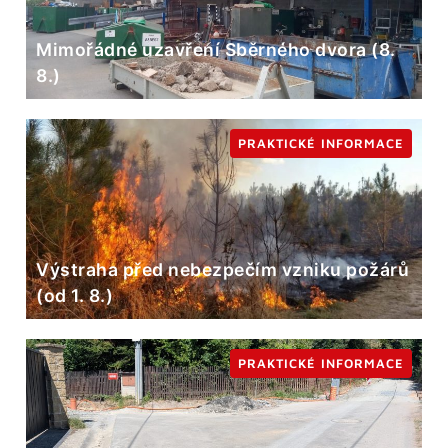
Mimořádné uzavření Sběrného dvora (8.
8.)
PRAKTICKÉ INFORMACE
Výstraha před nebezpečím vzniku požárů
(od 1. 8.)
PRAKTICKÉ INFORMACE