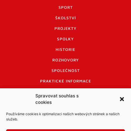
SPORT
ŠKOLSTVÍ
PROJEKTY
SPOLKY
HISTORIE
ROZHOVORY
SPOLEČNOST
PRAKTICKÉ INFORMACE
CENÍK INZERCE
Spravovat souhlas s
cookies
INFORMACE A KODEX DISKUTUJÍCÍCH
LOGO A LOGO MANUÁL
Používáme cookies k optimalizaci našich webových stránek a našich
služeb.