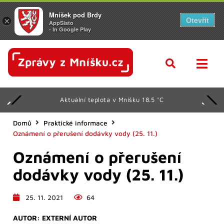
Mníšek pod Brdy
Otevřít
×
AppSisto
- In Google Play
Aktuální teplota v Mníšku 18.5 °C
Domů
Praktické informace
Oznámení o přerušení dodávky vody (25. 11.)
Oznámení o přerušení
dodávky vody (25. 11.)
25. 11. 2021
64
AUTOR:
EXTERNÍ AUTOR