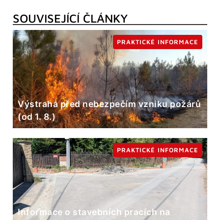
SOUVISEJÍCÍ ČLÁNKY
PRAKTICKÉ INFORMACE
Výstraha před nebezpečím vzniku požárů
(od 1. 8.)
PRAKTICKÉ INFORMACE
Informace o stavebních pracích na