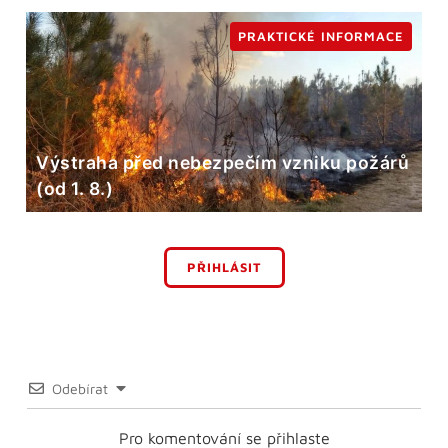
PRAKTICKÉ INFORMACE
Výstraha před nebezpečím vzniku požárů
(od 1. 8.)
PŘIHLÁSIT
Odebírat
Pro komentování se přihlaste