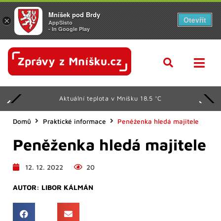
Mníšek pod Brdy
Otevřít
×
AppSisto
- In Google Play
Aktuální teplota v Mníšku 18.5 °C
Domů
Praktické informace
Peněženka hledá majitele
Peněženka hledá majitele
12. 12. 2022
20
AUTOR:
LIBOR KÁLMÁN