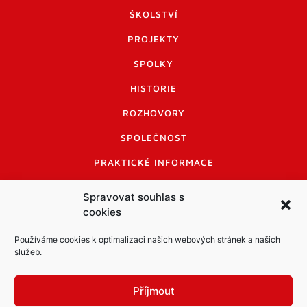
ŠKOLSTVÍ
PROJEKTY
SPOLKY
HISTORIE
ROZHOVORY
SPOLEČNOST
PRAKTICKÉ INFORMACE
CENÍK INZERCE
Spravovat souhlas s
cookies
INFORMACE A KODEX DISKUTUJÍCÍCH
LOGO A LOGO MANUÁL
Používáme cookies k optimalizaci našich webových stránek a našich
služeb.
Příjmout