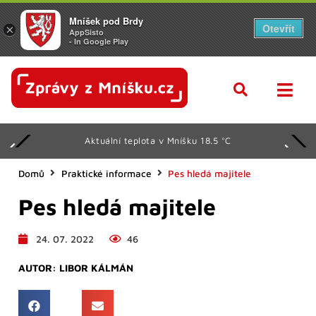
Mníšek pod Brdy
Otevřít
×
AppSisto
- In Google Play
Aktuální teplota v Mníšku 18.5 °C
Domů
Praktické informace
Pes hledá majitele
Pes hledá majitele
24. 07. 2022
46
AUTOR:
LIBOR KÁLMÁN