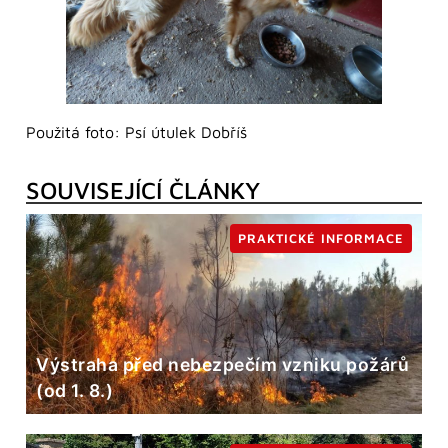
Použitá foto: Psí útulek Dobříš
SOUVISEJÍCÍ ČLÁNKY
PRAKTICKÉ INFORMACE
Výstraha před nebezpečím vzniku požárů
(od 1. 8.)