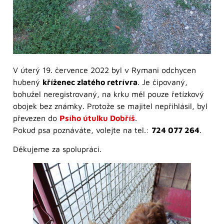
V úterý 19. července 2022 byl v Rymani odchycen
hubený
kříženec zlatého retrívra
. Je čipovaný,
bohužel neregistrovaný, na krku měl pouze řetízkový
obojek bez známky. Protože se majitel nepřihlásil, byl
převezen do
Psího útulku Dobříš
.
Pokud psa poznáváte, volejte na tel.:
724 077 264
.
Děkujeme za spolupráci.