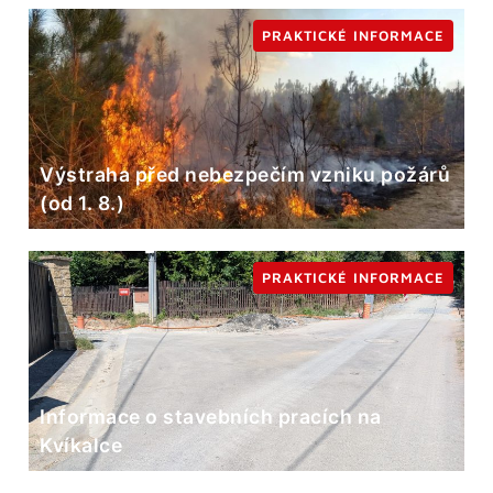
PRAKTICKÉ INFORMACE
Výstraha před nebezpečím vzniku požárů
(od 1. 8.)
PRAKTICKÉ INFORMACE
Informace o stavebních pracích na
Kvíkalce