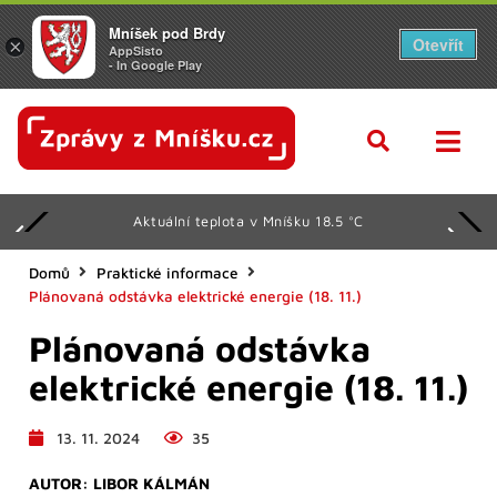
Mníšek pod Brdy
Otevřít
×
AppSisto
- In Google Play
Aktuální teplota v Mníšku 18.5 °C
Domů
Praktické informace
Plánovaná odstávka elektrické energie (18. 11.)
Plánovaná odstávka
elektrické energie (18. 11.)
13. 11. 2024
35
AUTOR:
LIBOR KÁLMÁN