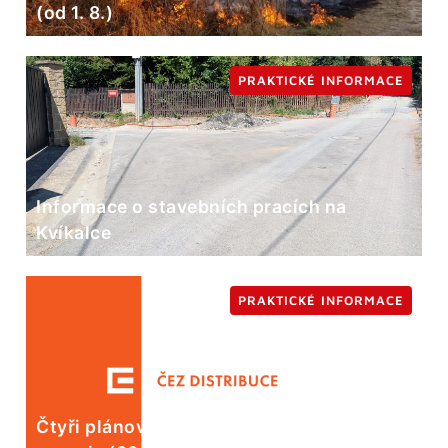
(od 1. 8.)
PRAKTICKÉ INFORMACE
Informace o stavebních pracích na
Kvíkalce
PRAKTICKÉ INFORMACE
Čtyři plánované odstávky elektrické