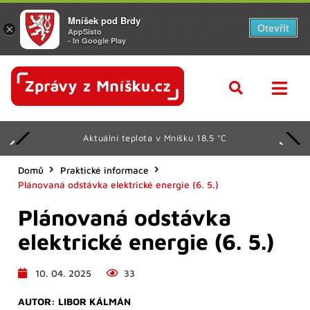
Mníšek pod Brdy
Otevřít
×
AppSisto
- In Google Play
Aktuální teplota v Mníšku 18.5 °C
Domů
Praktické informace
Plánovaná odstávka elektrické energie (6. 5.)
Plánovaná odstávka
elektrické energie (6. 5.)
10. 04. 2025
33
AUTOR:
LIBOR KÁLMÁN