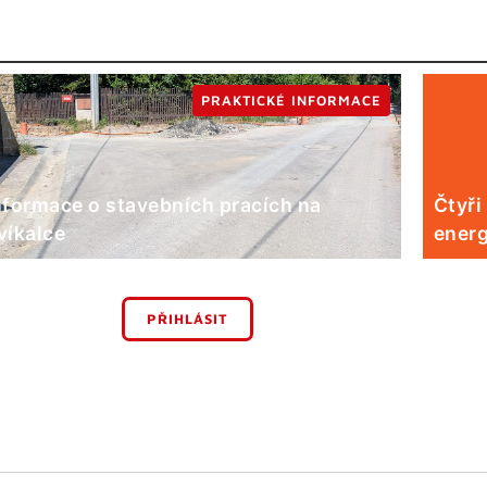
PRAKTICKÉ INFORMACE
nformace o stavebních pracích na
Čtyři
víkalce
energ
PŘIHLÁSIT