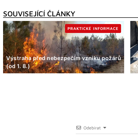
SOUVISEJÍCÍ ČLÁNKY
PRAKTICKÉ INFORMACE
Výstraha před nebezpečím vzniku požárů
I
(od 1. 8.)
K
Odebírat