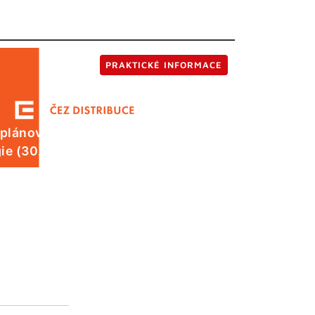
PRAKTICKÉ INFORMACE
 plánované odstávky elektrické
ie (30. 7.)