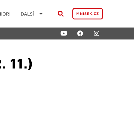
NIOŘI
DALŠÍ
MNÍŠEK.CZ
 11.)