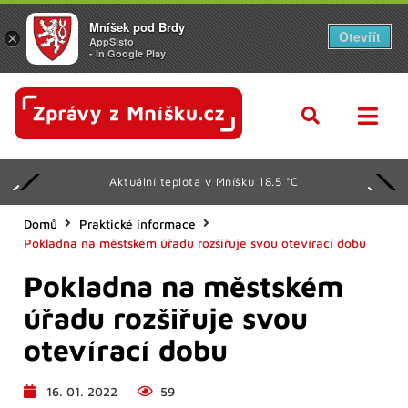
Mníšek pod Brdy
Otevřít
×
AppSisto
- In Google Play
Aktuální teplota v Mníšku 18.5 °C
Domů
Praktické informace
Pokladna na městském úřadu rozšiřuje svou otevírací dobu
Pokladna na městském
úřadu rozšiřuje svou
otevírací dobu
16. 01. 2022
59