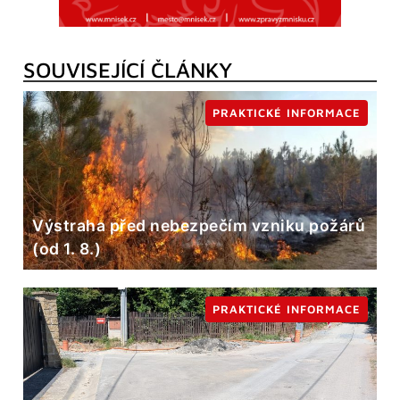
SOUVISEJÍCÍ ČLÁNKY
PRAKTICKÉ INFORMACE
Výstraha před nebezpečím vzniku požárů
(od 1. 8.)
PRAKTICKÉ INFORMACE