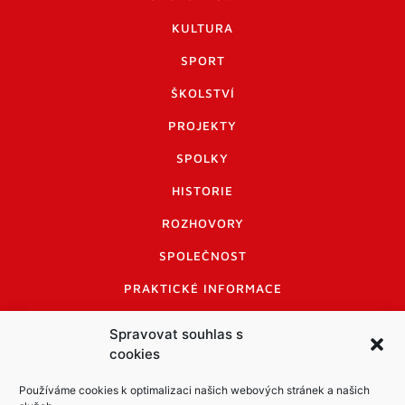
KULTURA
SPORT
ŠKOLSTVÍ
PROJEKTY
SPOLKY
HISTORIE
ROZHOVORY
SPOLEČNOST
PRAKTICKÉ INFORMACE
CENÍK INZERCE
Spravovat souhlas s
cookies
INFORMACE A KODEX DISKUTUJÍCÍCH
LOGO A LOGO MANUÁL
Používáme cookies k optimalizaci našich webových stránek a našich