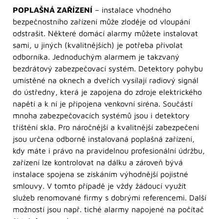
POPLAŠNÁ ZAŘÍZENÍ
– instalace vhodného
bezpečnostního zařízení může zloděje od vloupání
odstrašit. Některé domácí alarmy můžete instalovat
sami, u jiných (kvalitnějších) je potřeba přivolat
odborníka. Jednoduchým alarmem je takzvaný
bezdrátový zabezpečovací systém. Detektory pohybu
umístěné na oknech a dveřích vysílají radiový signál
do ústředny, která je zapojena do zdroje elektrického
napětí a k ní je připojena venkovní siréna. Součástí
mnoha zabezpečovacích systémů jsou i detektory
tříštění skla. Pro náročnější a kvalitnější zabezpečení
jsou určena odborně instalovaná poplašná zařízení,
kdy máte i právo na pravidelnou profesionální údržbu,
zařízení lze kontrolovat na dálku a zároveň bývá
instalace spojena se získáním výhodnější pojistné
smlouvy. V tomto případě je vždy žádoucí využít
služeb renomované firmy s dobrými referencemi. Další
možností jsou např. tiché alarmy napojené na počítač