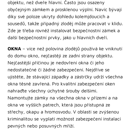
objektu, než dveře hlavní. Často jsou osazeny
obyčejným zámkem a prosklenou výplní. Navíc bývají
díky své poloze ukryty dohledu kolemjdoucích a
sousedů, takže případný zloděj může pracovat v klidu.
Zde je třeba rovněž instalovat bezpečnostní zámek a
další bezpečnostní prvky, jako u hlavních dveří.
OKNA
– více než polovina zlodějů používá ke vniknutí
do domu okno, nejčastěji ze zadní strany objektu.
Nejčastější příčinou je nedovření okna či jeho
nedostatečné či žádné zabezpečení. Nejdříve se
ujistěte, že stávající západky a zástrčky udrží všechna
okna těsně zavřená. Pro kvalitní zabezpečení oken
nahraďte všechny úchytné šrouby delšími.
Namontujte zámky na všechna okna v přízemí a na
okna ve vyšších patrech, která jsou přístupná ze
střechy, okapu a hromosvodu. V oblasti se zvýšenou
kriminalitou se vyplatí možnost zabezpečení instalací
pevných nebo posuvných mříží.