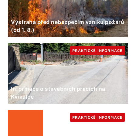
Výstraha před nebezpečím vzniku požárů
(od 1. 8.)
PRAKTICKÉ INFORMACE
Informace o stavebních pracích na
Kvíkalce
PRAKTICKÉ INFORMACE