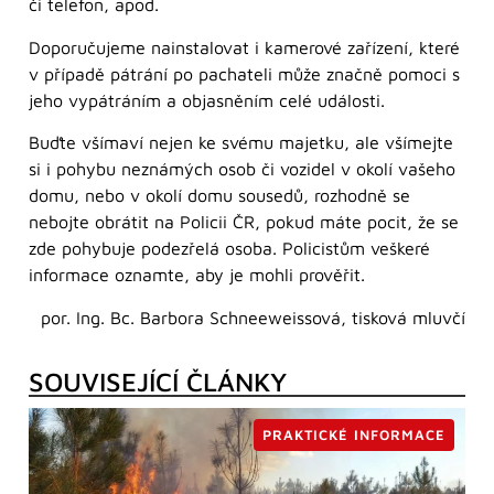
či telefon, apod.
Doporučujeme nainstalovat i kamerové zařízení, které
v případě pátrání po pachateli může značně pomoci s
jeho vypátráním a objasněním celé události.
Buďte všímaví nejen ke svému majetku, ale všímejte
si i pohybu neznámých osob či vozidel v okolí vašeho
domu, nebo v okolí domu sousedů, rozhodně se
nebojte obrátit na Policii ČR, pokud máte pocit, že se
zde pohybuje podezřelá osoba. Policistům veškeré
informace oznamte, aby je mohli prověřit.
por. Ing. Bc. Barbora Schneeweissová, tisková mluvčí
SOUVISEJÍCÍ ČLÁNKY
PRAKTICKÉ INFORMACE