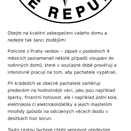
Dbejte na kvalitní zabezpečení vašeho domu a
nedejte tak šanci zlodějům!
Policisté z Prahy venkov – západ v posledních 4
měsících zaznamenali několik případů vloupání do
rodinných domů, které v současné době prověřují a
intenzivně pracují na tom, aby pachatele vypátrali.
Při krádežích se obecně pachatelé zaměřují
především na hodnotnější věci, jako jsou například
šperky, finanční hotovost, ale i například jízdní kola,
elektrokola či elektrokoloběžky a jejich majitelům
mnohdy způsobí na odcizených věcech škodu v
desítkách tisíc korun.
Touto cestou bychom chtěli veřejnost především