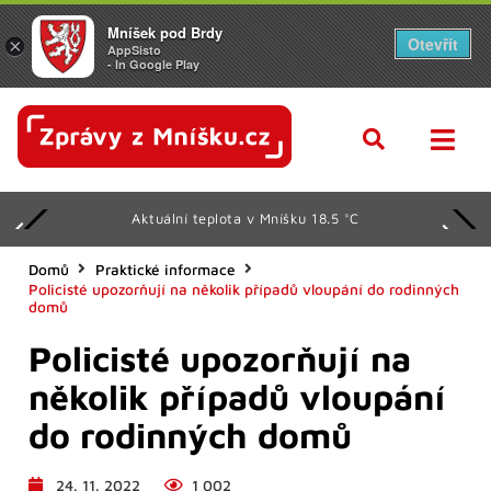
Mníšek pod Brdy
Otevřít
×
AppSisto
- In Google Play
Aktuální teplota v Mníšku 18.5 °C
Domů
Praktické informace
Policisté upozorňují na několik případů vloupání do rodinných
domů
Policisté upozorňují na
několik případů vloupání
do rodinných domů
24. 11. 2022
1 002