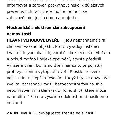
informovat a zároveň poskytnout několik důležitých
preventivních rad, které mohou pomoci se
zabezpečením jejich domu a majetku.
Mechanické a elektronické zabezpečení
nemovitosti
HLAVNÍ VCHODOVÉ DVEŘE
– jsou nejzranitelnějším
článkem vašeho objektu. Proto vyžadují instalaci
kvalitních (zadlabacích) zámků s bezpečnostní vložkou
a pokud možno i nějaké zpevnění, abyste předešli
vyražení dveří. Do rámu dveří namontujte pojistky
proti vysazení a vykopnutí dveří. Prosklené dveře
nejsou tím nejlepším řešením, i když i ty lze dovybavit
kvalitní ochrannou mříží, bezpečnostní fólií na sklo,
nebo vrstveným sklem (sklo, fólie, sklo), které může
nahradit mříž a má vysokou odolnost proti násilnému
vniknutí.
ZADNÍ DVEŘE
– bývají ještě zranitelnější částí