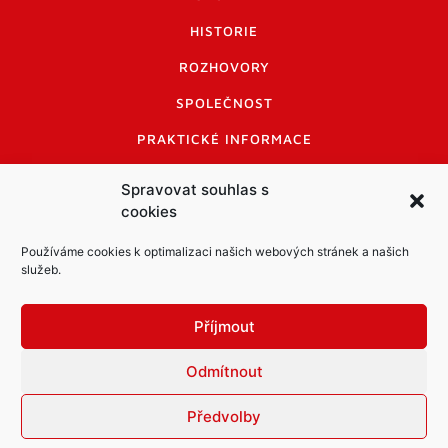
HISTORIE
ROZHOVORY
SPOLEČNOST
PRAKTICKÉ INFORMACE
CENÍK INZERCE
Spravovat souhlas s
cookies
INFORMACE A KODEX DISKUTUJÍCÍCH
LOGO A LOGO MANUÁL
Používáme cookies k optimalizaci našich webových stránek a našich
služeb.
Příjmout
Odmítnout
Informace o zpracování osobních údajů
PDF archiv Zpravodajů
Cookies
Předvolby
© Město Mníšek pod Brdy