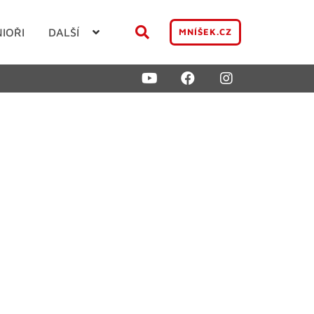
NIOŘI
DALŠÍ
MNÍŠEK.CZ