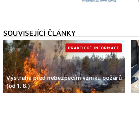
SOUVISEJÍCÍ ČLÁNKY
PRAKTICKÉ INFORMACE
Výstraha před nebezpečím vzniku požárů
I
(od 1. 8.)
K