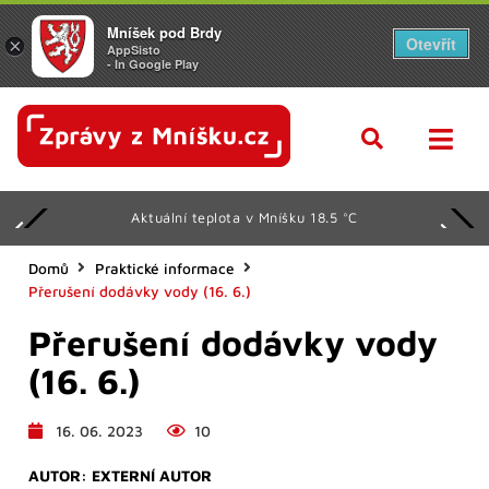
Mníšek pod Brdy
Otevřít
×
AppSisto
- In Google Play
Aktuální teplota v Mníšku 18.5 °C
Domů
Praktické informace
Přerušení dodávky vody (16. 6.)
Přerušení dodávky vody
(16. 6.)
16. 06. 2023
10
AUTOR:
EXTERNÍ AUTOR