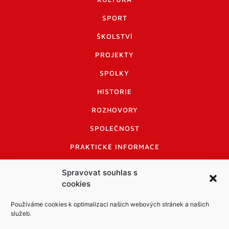
SPORT
ŠKOLSTVÍ
PROJEKTY
SPOLKY
HISTORIE
ROZHOVORY
SPOLEČNOST
PRAKTICKÉ INFORMACE
CENÍK INZERCE
Spravovat souhlas s
cookies
INFORMACE A KODEX DISKUTUJÍCÍCH
LOGO A LOGO MANUÁL
Používáme cookies k optimalizaci našich webových stránek a našich
služeb.