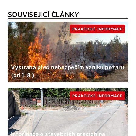
SOUVISEJÍCÍ ČLÁNKY
PRAKTICKÉ INFORMACE
Výstraha před nebezpečím vzniku požárů
(od 1. 8.)
PRAKTICKÉ INFORMACE
Informace o stavebních pracích na