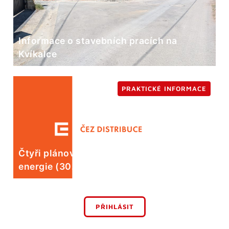
Informace o stavebních pracích na
Kvíkalce
PRAKTICKÉ INFORMACE
Čtyři plánované odstávky elektrické
energie (30. 7.)
PŘIHLÁSIT