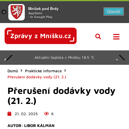
Mníšek pod Brdy
Otevřít
×
AppSisto
- In Google Play
Aktuální teplota v Mníšku 18.5 °C
Domů
Praktické informace
Přerušení dodávky vody (21. 2.)
Přerušení dodávky vody
(21. 2.)
21. 02. 2025
6
AUTOR:
LIBOR KÁLMÁN