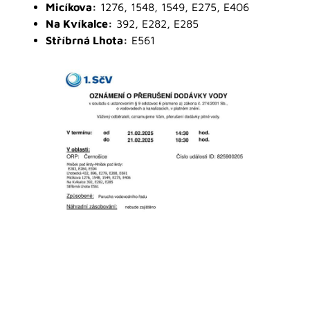
Micíkova:
1276, 1548, 1549, E275, E406
Na Kvíkalce:
392, E282, E285
Stříbrná Lhota:
E561