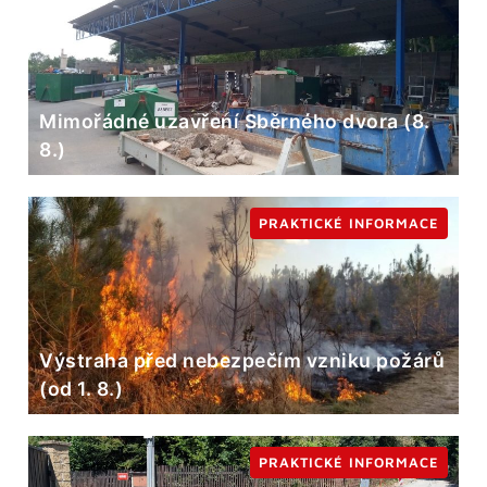
Mimořádné uzavření Sběrného dvora (8.
8.)
PRAKTICKÉ INFORMACE
Výstraha před nebezpečím vzniku požárů
(od 1. 8.)
PRAKTICKÉ INFORMACE