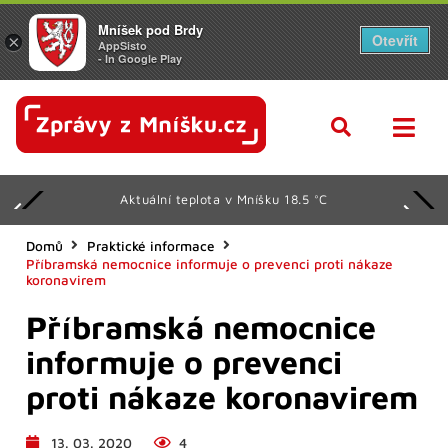
Mníšek pod Brdy
Otevřít
×
AppSisto
- In Google Play
Aktuální teplota v Mníšku 18.5 °C
Domů
Praktické informace
Příbramská nemocnice informuje o prevenci proti nákaze
koronavirem
Příbramská nemocnice
informuje o prevenci
proti nákaze koronavirem
13. 03. 2020
4