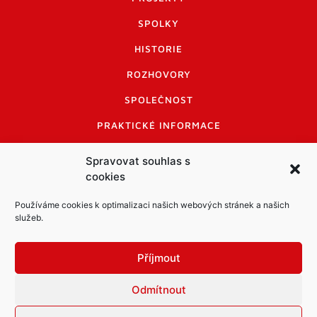
SPOLKY
HISTORIE
ROZHOVORY
SPOLEČNOST
PRAKTICKÉ INFORMACE
CENÍK INZERCE
Spravovat souhlas s
cookies
INFORMACE A KODEX DISKUTUJÍCÍCH
LOGO A LOGO MANUÁL
Používáme cookies k optimalizaci našich webových stránek a našich
služeb.
Příjmout
Odmítnout
Informace o zpracování osobních údajů
PDF archiv Zpravodajů
Cookies