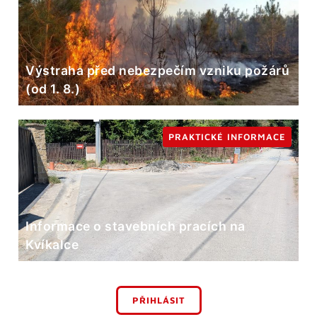
Výstraha před nebezpečím vzniku požárů
(od 1. 8.)
PRAKTICKÉ INFORMACE
Informace o stavebních pracích na
Kvíkalce
PŘIHLÁSIT