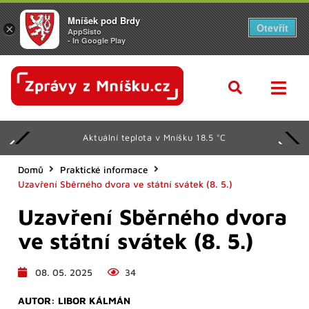
Mníšek pod Brdy
Otevřít
×
AppSisto
- In Google Play
Aktuální teplota v Mníšku 18.5 °C
Domů
Praktické informace
Uzavření Sběrného dvora ve státní svátek (8. 5.)
Uzavření Sběrného dvora
ve státní svátek (8. 5.)
08. 05. 2025
34
AUTOR:
LIBOR KÁLMÁN