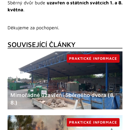
Sběrný dvůr bude
uzavřen
o státních svátcích 1. a 8.
května
.
Děkujeme za pochopení.
SOUVISEJÍCÍ ČLÁNKY
PRAKTICKÉ INFORMACE
Mimořádné uzavření Sběrného dvora (8.
8.)
PRAKTICKÉ INFORMACE