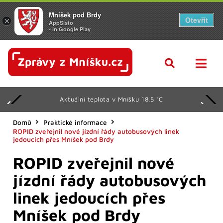
Mníšek pod Brdy
Otevřít
×
AppSisto
- In Google Play
Aktuální teplota v Mníšku 18.5 °C
Domů
Praktické informace
ROPID zveřejnil nové jízdní řády autobusových linek
jedoucích přes Mníšek pod Brdy
ROPID zveřejnil nové
jízdní řády autobusových
linek jedoucích přes
Mníšek pod Brdy