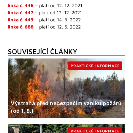
linka č. 446
– platí od 12. 12. 2021
linka č. 447
– platí od 12. 12. 2021
linka č. 449
– platí od 14. 3. 2022
linka č. 688
– platí od 12. 6. 2022
SOUVISEJÍCÍ ČLÁNKY
PRAKTICKÉ INFORMACE
Výstraha před nebezpečím vzniku požárů
(od 1. 8.)
PRAKTICKÉ INFORMACE