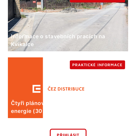
Informace o stavebních pracích na
Kvíkalce
PRAKTICKÉ INFORMACE
Čtyři plánované odstávky elektrické
energie (30. 7.)
PŘIHLÁSIT