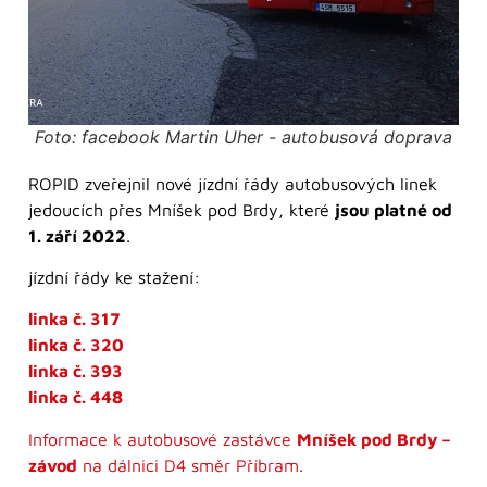
Foto: facebook Martin Uher - autobusová doprava
ROPID zveřejnil nové jízdní řády autobusových linek
jedoucích přes Mníšek pod Brdy, které
jsou platné od
1. září 2022
.
jízdní řády ke stažení:
linka č. 317
linka č. 320
linka č. 393
linka č. 448
Informace k autobusové zastávce
Mníšek pod Brdy –
závod
na dálnici D4 směr Příbram.