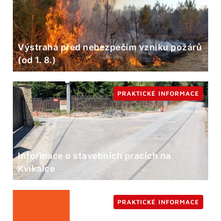
Výstraha před nebezpečím vzniku požárů
(od 1. 8.)
PRAKTICKÉ INFORMACE
Informace o stavebních pracích na
Kvíkalce
PRAKTICKÉ INFORMACE