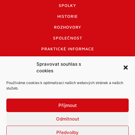
SPOLKY
HISTORIE
ROZHOVORY
SPOLEČNOST
PRAKTICKÉ INFORMACE
CENÍK INZERCE
Spravovat souhlas s
cookies
INFORMACE A KODEX DISKUTUJÍCÍCH
LOGO A LOGO MANUÁL
Používáme cookies k optimalizaci našich webových stránek a našich
služeb.
Příjmout
Odmítnout
Informace o zpracování osobních údajů
PDF archiv Zpravodajů
Cookies
Předvolby