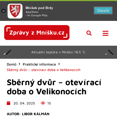
Mníšek pod Brdy
Otevřít
×
AppSisto
- In Google Play
Aktuální teplota v Mníšku 18.5 °C
Domů
Praktické informace
Sběrný dvůr – otevírací doba o Velikonocích
Sběrný dvůr – otevírací
doba o Velikonocích
20. 04. 2025
15
AUTOR:
LIBOR KÁLMÁN