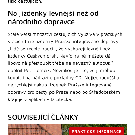
tisíc cestujících.
Na jízdenky levnější než od
národního dopravce
Stále větší množství cestujících využívá v pražských
vlacích také jízdenky Pražské integrované dopravy.
„Lidé se rychle naučili, že vycházejí levněji než
jízdenky Českých drah. Navíc na ně můžete dál
libovolně přestoupit třeba na návazný autobus,“
doplnil Petr Tomčík. Novinkou je i to, že ji mohou
koupit i na nádraží u pokladny ČD. Nejjednodušší a
nejrychlejší nákup jízdenek Pražské integrované
dopravy pro cesty po Praze nebo po Středočeském
kraji je v aplikaci PID Lítačka.
SOUVISEJÍCÍ ČLÁNKY
PRAKTICKÉ INFORMACE