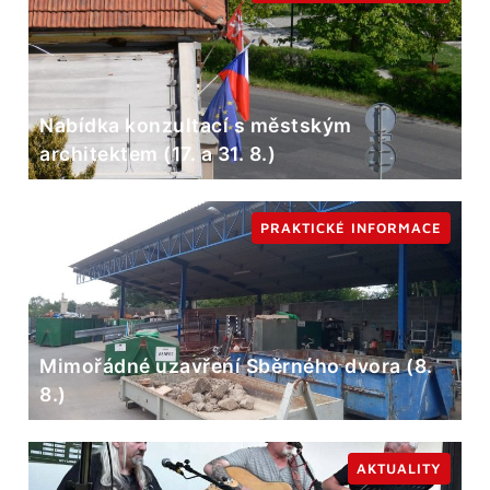
Nabídka konzultací s městským
architektem (17. a 31. 8.)
PRAKTICKÉ INFORMACE
Mimořádné uzavření Sběrného dvora (8.
8.)
AKTUALITY