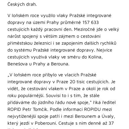
Českých drah.
V loňském roce využilo vlaky Pražské integrované
dopravy na území Prahy průměrně 157 633
cestujících každý pracovní den. Meziročně jde o velký
nárůst spojený s větším zájmem o cestování
příměstskou železnicí i se zapojením dalších rychlíků
do systému Pražské integrované dopravy. Nejvíce
cestujících využívá vlaky ve směru do Kolína,
Benešova u Prahy a Berouna.
„V loňském roce přibylo ve vlacích Pražské
integrované dopravy v Praze 20 tisíc cestujících. Je
vidět, že cestování vlakem v Praze a okolí je rok od
roku populárnější. Souvisí to i s tím, že stále
přidáváme do jízdního řádu nové spoje,“ říká ředitel
ROPID Petr Tomčík. Podle informací ROPIDU mezi
nejvytíženější spoje patří i mezi Berounem a Úvaly,
který jezdí v Poberouní. Cestuje s ním denně až 37