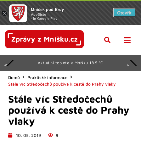
Mníšek pod Brdy
Otevřít
×
AppSisto
- In Google Play
Aktuální teplota v Mníšku 18.5 °C
Domů
Praktické informace
Stále víc Středočechů používá k cestě do Prahy vlaky
Stále víc Středočechů
používá k cestě do Prahy
vlaky
10. 05. 2019
9