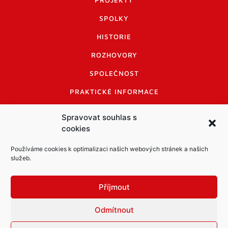
PROJEKTY
SPOLKY
HISTORIE
ROZHOVORY
SPOLEČNOST
PRAKTICKÉ INFORMACE
CENÍK INZERCE
Spravovat souhlas s
cookies
INFORMACE A KODEX DISKUTUJÍCÍCH
LOGO A LOGO MANUÁL
Používáme cookies k optimalizaci našich webových stránek a našich
služeb.
Příjmout
Odmítnout
Informace o zpracování osobních údajů
PDF archiv Zpravodajů
Cookies