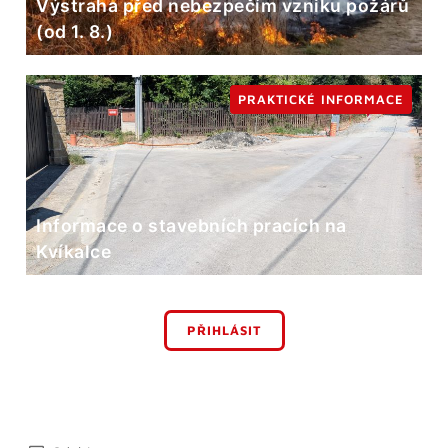
Výstraha před nebezpečím vzniku požárů
(od 1. 8.)
PRAKTICKÉ INFORMACE
Informace o stavebních pracích na
Kvíkalce
PŘIHLÁSIT