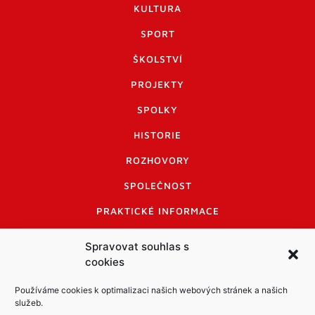
KULTURA
SPORT
ŠKOLSTVÍ
PROJEKTY
SPOLKY
HISTORIE
ROZHOVORY
SPOLEČNOST
PRAKTICKÉ INFORMACE
CENÍK INZERCE
Spravovat souhlas s
cookies
INFORMACE A KODEX DISKUTUJÍCÍCH
LOGO A LOGO MANUÁL
Používáme cookies k optimalizaci našich webových stránek a našich
služeb.