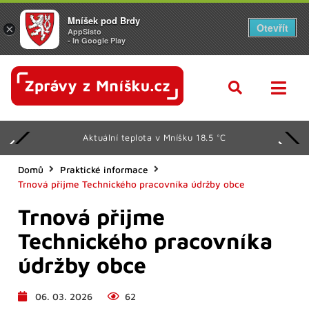
Mníšek pod Brdy
Otevřít
×
AppSisto
- In Google Play
Aktuální teplota v Mníšku 18.5 °C
Domů
Praktické informace
Trnová přijme Technického pracovníka údržby obce
Trnová přijme
Technického pracovníka
údržby obce
06. 03. 2026
62