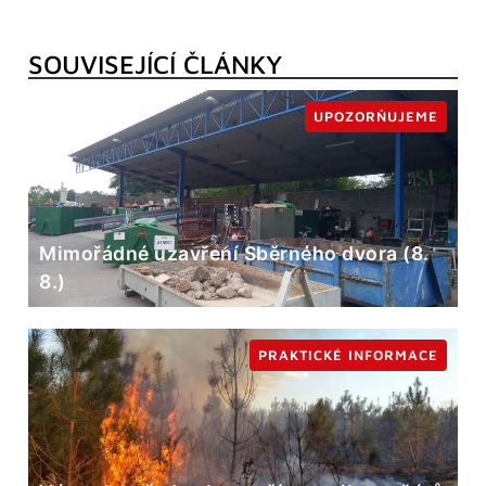
SOUVISEJÍCÍ ČLÁNKY
UPOZORŇUJEME
Mimořádné uzavření Sběrného dvora (8.
8.)
PRAKTICKÉ INFORMACE