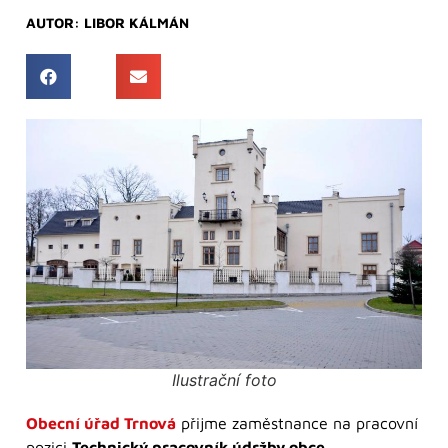
AUTOR:
LIBOR KÁLMÁN
Ilustrační foto
Obecní úřad Trnová
přijme zaměstnance na pracovní
pozici
Technický pracovník údržby obce
.