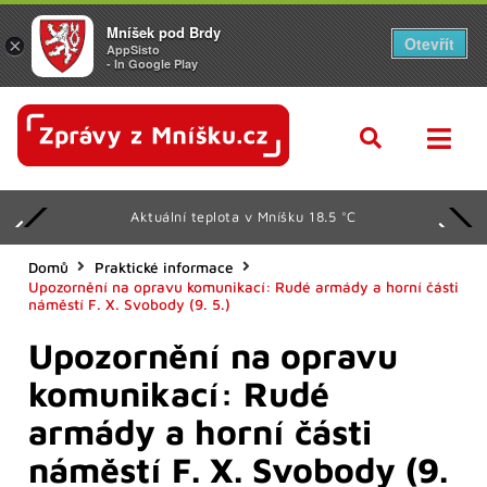
Mníšek pod Brdy
Otevřít
×
AppSisto
- In Google Play
Aktuální teplota v Mníšku 18.5 °C
Domů
Praktické informace
Upozornění na opravu komunikací: Rudé armády a horní části
náměstí F. X. Svobody (9. 5.)
Upozornění na opravu
komunikací: Rudé
armády a horní části
náměstí F. X. Svobody (9.