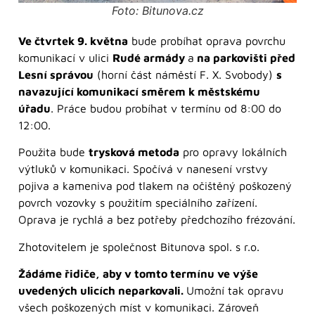
Foto: Bitunova.cz
Ve čtvrtek 9. května
bude probíhat oprava povrchu
komunikací v ulici
Rudé armády
a
na parkovišti před
Lesní správou
(horní část náměstí F. X. Svobody)
s
navazující komunikací směrem k městskému
úřadu
. Práce budou probíhat v termínu od 8:00 do
12:00.
Použita bude
trysková metoda
pro opravy lokálních
výtluků v komunikaci. Spočívá v nanesení vrstvy
pojiva a kameniva pod tlakem na očištěný poškozený
povrch vozovky s použitím speciálního zařízení.
Oprava je rychlá a bez potřeby předchozího frézování.
Zhotovitelem je společnost Bitunova spol. s r.o.
Žádáme řidiče, aby v tomto termínu ve výše
uvedených ulicích neparkovali.
Umožní tak opravu
všech poškozených míst v komunikaci. Zároveň