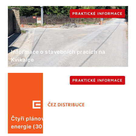
PRAKTICKÉ INFORMACE
Informace o stavebních pracích na
Kvíkalce
PRAKTICKÉ INFORMACE
Čtyři plánované odstávky elektrické
energie (30. 7.)