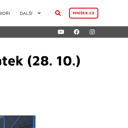
NIOŘI
DALŠÍ
MNÍŠEK.CZ
tek (28. 10.)