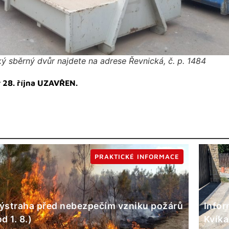
ý sběrný dvůr najdete na adrese Řevnická, č. p. 1484
 28. října UZAVŘEN.
PRAKTICKÉ INFORMACE
ýstraha před nebezpečím vzniku požárů
Infor
od 1. 8.)
Kvíka