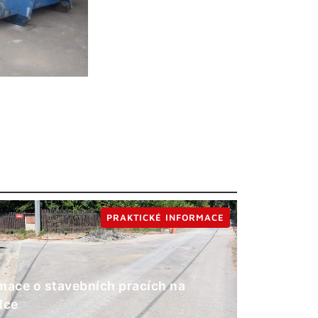
PRAKTICKÉ INFORMACE
mace o stavebních pracích na
lce