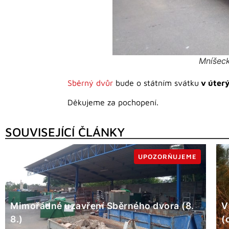
Mníšeck
Sběrný dvůr
bude o státním svátku
v úterý
Děkujeme za pochopení.
SOUVISEJÍCÍ ČLÁNKY
UPOZORŇUJEME
Mimořádné uzavření Sběrného dvora (8.
V
8.)
(