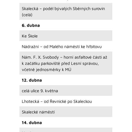
Skalecká – podél bývalých Sběrných surovin
(celá)
6. dubna
Ke Škole
Nádražní – od Malého náměstí ke hřbitovu
Nám. F. X. Svobody – horní asfaltové části až
k začátku parkoviště před Lesní správou,
včetně jednosměrky k MÚ
12. dubna
celá ulice 9. května
Lhotecká – od Řevnické po Skaleckou
Skalecké náměstí
14. dubna