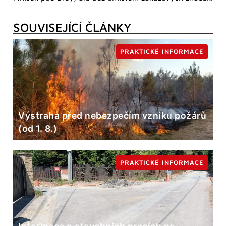
SOUVISEJÍCÍ ČLÁNKY
PRAKTICKÉ INFORMACE
Výstraha před nebezpečím vzniku požárů
(od 1. 8.)
PRAKTICKÉ INFORMACE