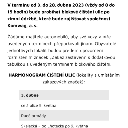
V termínu od 3. do 28. dubna 2023 (vždy od 8 do
15 hodin) bude probíhat blokové čištění ulic po
zimní údržbě, které bude zajišťovat společnost
Komwag, a. s.
Žádáme majitele automobilů, aby své vozy v níže
uvedených termínech přeparkovali jinam. Obyvatelé
jednotlivých lokalit budou předem upozorněni
rozmístěním značek „Zákaz zastavení” s dodatkovou
tabulkou s uvedeným termínem blokového čištění.
HARMONOGRAM ČIŠTĚNÍ ULIC
(lokality s umístěním
zákazových značek):
3. dubna
celá ulice 5. května
Rudé armády
Skalecká – od Lhotecké po 9. května