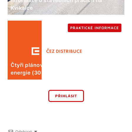
Informace o stavebních pracích na
Kvíkalce
PRAKTICKÉ INFORMACE
Čtyři plánované odstávky elektrické
energie (30. 7.)
PŘIHLÁSIT
Odebírat