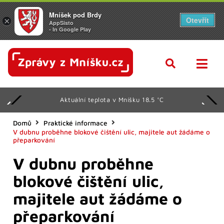
Mníšek pod Brdy
Otevřít
×
AppSisto
- In Google Play
Aktuální teplota v Mníšku 18.5 °C
Domů
Praktické informace
V dubnu proběhne blokové čištění ulic, majitele aut žádáme o
přeparkování
V dubnu proběhne
blokové čištění ulic,
majitele aut žádáme o
přeparkování