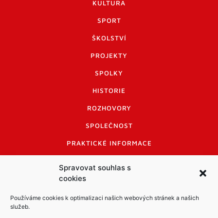
KULTURA
SPORT
ŠKOLSTVÍ
PROJEKTY
SPOLKY
HISTORIE
ROZHOVORY
SPOLEČNOST
PRAKTICKÉ INFORMACE
CENÍK INZERCE
Spravovat souhlas s
cookies
INFORMACE A KODEX DISKUTUJÍCÍCH
LOGO A LOGO MANUÁL
Používáme cookies k optimalizaci našich webových stránek a našich
služeb.