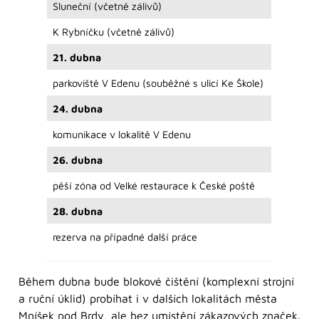
Sluneční (včetně zálivů)
K Rybníčku (včetně zálivů)
21. dubna
parkoviště V Edenu (souběžné s ulicí Ke Škole)
24. dubna
komunikace v lokalitě V Edenu
26. dubna
pěší zóna od Velké restaurace k České poště
28. dubna
rezerva na případné další práce
Během dubna bude blokové čištění (komplexní strojní
a ruční úklid) probíhat i v dalších lokalitách města
Mníšek pod Brdy, ale bez umístění zákazových značek.