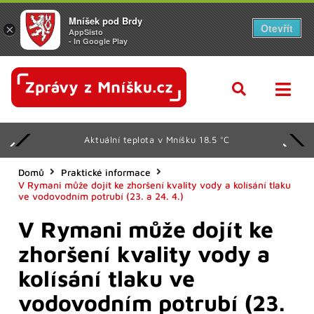
Mníšek pod Brdy
Otevřít
×
AppSisto
- In Google Play
Aktuální teplota v Mníšku 18.5 °C
Domů
Praktické informace
V Rymani může dojít ke zhoršení kvality vody a kolísání tlaku
ve vodovodním potrubí (23. a 24. 4.)
V Rymani může dojít ke
zhoršení kvality vody a
kolísání tlaku ve
vodovodním potrubí (23.