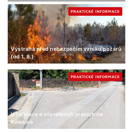
PRAKTICKÉ INFORMACE
Výstraha před nebezpečím vzniku požárů
(od 1. 8.)
PRAKTICKÉ INFORMACE
Informace o stavebních pracích na
Kvíkalce