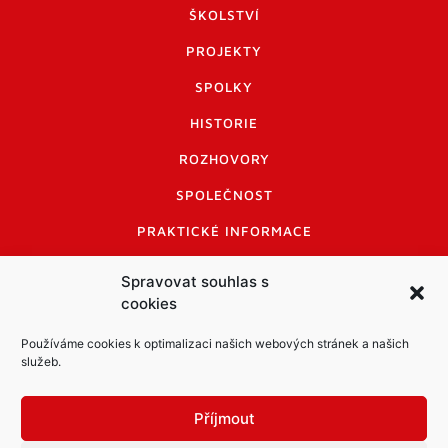
ŠKOLSTVÍ
PROJEKTY
SPOLKY
HISTORIE
ROZHOVORY
SPOLEČNOST
PRAKTICKÉ INFORMACE
CENÍK INZERCE
Spravovat souhlas s
cookies
INFORMACE A KODEX DISKUTUJÍCÍCH
LOGO A LOGO MANUÁL
Používáme cookies k optimalizaci našich webových stránek a našich
služeb.
Příjmout