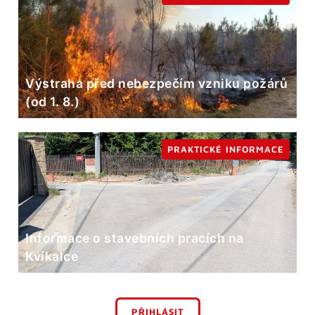
Výstraha před nebezpečím vzniku požárů
(od 1. 8.)
PRAKTICKÉ INFORMACE
Informace o stavebních pracích na
Kvíkalce
PŘIHLÁSIT