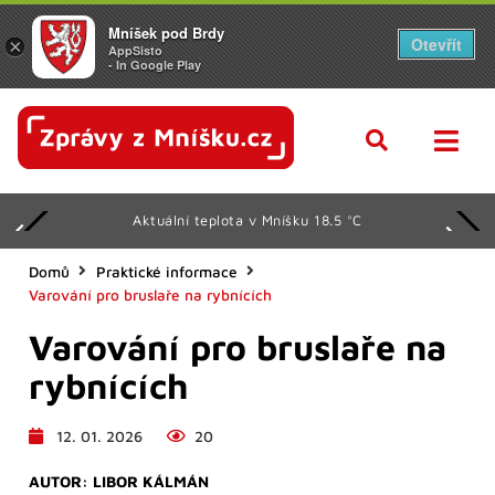
Mníšek pod Brdy
Otevřít
×
AppSisto
- In Google Play
Aktuální teplota v Mníšku 18.5 °C
Domů
Praktické informace
Varování pro bruslaře na rybnících
Varování pro bruslaře na
rybnících
12. 01. 2026
20
AUTOR:
LIBOR KÁLMÁN