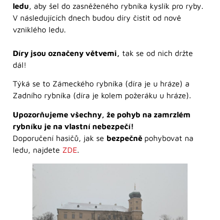
ledu
, aby šel do zasněženého rybníka kyslík pro ryby.
V následujících dnech budou díry čistit od nově
vzniklého ledu.
Díry jsou označeny větvemi,
tak se od nich držte
dál!
Týká se to Zámeckého rybníka (díra je u hráze) a
Zadního rybníka (díra je kolem požeráku u hráze).
Upozorňujeme všechny, že pohyb na zamrzlém
rybníku je na vlastní nebezpečí!
Doporučení hasičů, jak se
bezpečně
pohybovat na
ledu, najdete
ZDE
.