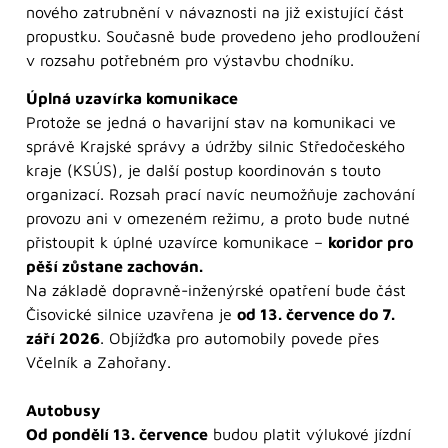
nového zatrubnění v návaznosti na již existující část
propustku. Současně bude provedeno jeho prodloužení
v rozsahu potřebném pro výstavbu chodníku.
Úplná uzavírka komunikace
Protože se jedná o havarijní stav na komunikaci ve
správě Krajské správy a údržby silnic Středočeského
kraje (KSÚS), je další postup koordinován s touto
organizací. Rozsah prací navíc neumožňuje zachování
provozu ani v omezeném režimu, a proto bude nutné
přistoupit k úplné uzavírce komunikace –
koridor pro
pěší zůstane zachován.
Na základě dopravně-inženýrské opatření bude část
Čisovické silnice uzavřena je
od 13. července do 7.
září 2026
. Objížďka pro automobily povede přes
Včelník a Zahořany.
Autobusy
Od pondělí 13. července
budou platit výlukové jízdní