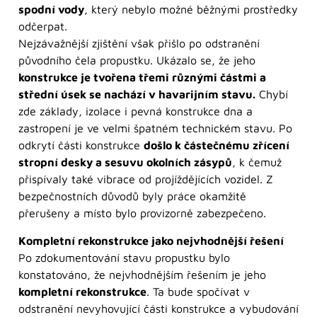
spodní vody
, který nebylo možné běžnými prostředky
odčerpat.
Nejzávažnější zjištění však přišlo po odstranění
původního čela propustku. Ukázalo se, že jeho
konstrukce je tvořena třemi různými částmi a
střední úsek se nachází v havarijním stavu.
Chybí
zde základy, izolace i pevná konstrukce dna a
zastropení je ve velmi špatném technickém stavu. Po
odkrytí části konstrukce
došlo k částečnému zřícení
stropní desky a sesuvu okolních zásypů
, k čemuž
přispívaly také vibrace od projíždějících vozidel. Z
bezpečnostních důvodů byly práce okamžitě
přerušeny a místo bylo provizorně zabezpečeno.
Kompletní rekonstrukce jako nejvhodnější řešení
Po zdokumentování stavu propustku bylo
konstatováno, že nejvhodnějším řešením je jeho
kompletní rekonstrukce
. Ta bude spočívat v
odstranění nevyhovující části konstrukce a vybudování