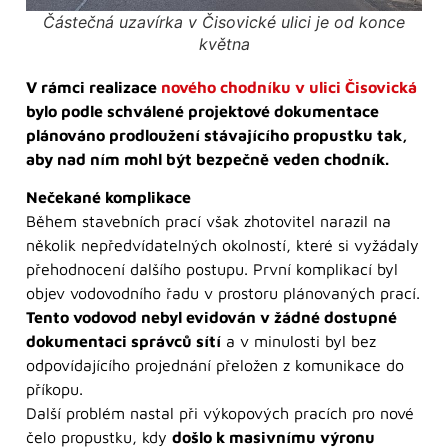
Částečná uzavírka v Čisovické ulici je od konce
května
V rámci realizace
nového chodníku v ulici Čisovická
bylo podle schválené projektové dokumentace
plánováno prodloužení stávajícího propustku tak,
aby nad ním mohl být bezpečně veden chodník.
Nečekané komplikace
Během stavebních prací však zhotovitel narazil na
několik nepředvídatelných okolností, které si vyžádaly
přehodnocení dalšího postupu. První komplikací byl
objev vodovodního řadu v prostoru plánovaných prací.
Tento vodovod nebyl evidován v žádné dostupné
dokumentaci správců sítí
a v minulosti byl bez
odpovídajícího projednání přeložen z komunikace do
příkopu.
Další problém nastal při výkopových pracích pro nové
čelo propustku, kdy
došlo k masivnímu výronu