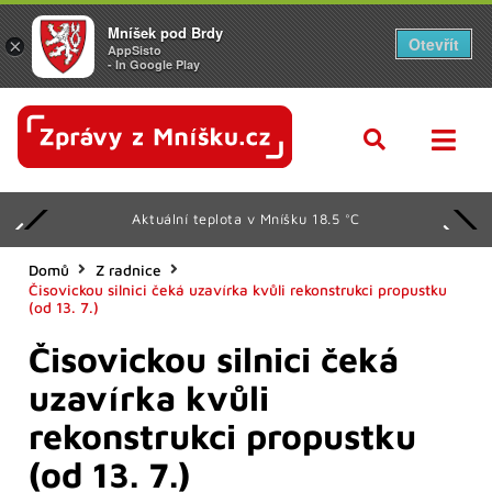
Mníšek pod Brdy
Otevřít
×
AppSisto
- In Google Play
Aktuální teplota v Mníšku 18.5 °C
Domů
Z radnice
Čisovickou silnici čeká uzavírka kvůli rekonstrukci propustku
(od 13. 7.)
Čisovickou silnici čeká
uzavírka kvůli
rekonstrukci propustku
(od 13. 7.)