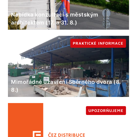
Nabídka konzultací s městským
architektem (17. a 31. 8.)
PRAKTICKÉ INFORMACE
Mimořádné uzavření Sběrného dvora (8.
8.)
UPOZORŇUJEME