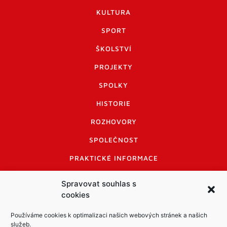
KULTURA
SPORT
ŠKOLSTVÍ
PROJEKTY
SPOLKY
HISTORIE
ROZHOVORY
SPOLEČNOST
PRAKTICKÉ INFORMACE
CENÍK INZERCE
Spravovat souhlas s
cookies
INFORMACE A KODEX DISKUTUJÍCÍCH
LOGO A LOGO MANUÁL
Používáme cookies k optimalizaci našich webových stránek a našich
služeb.