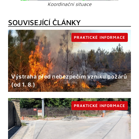
Koordinační situace
SOUVISEJÍCÍ ČLÁNKY
PRAKTICKÉ INFORMACE
Výstraha před nebezpečím vzniku požárů
(od 1. 8.)
PRAKTICKÉ INFORMACE