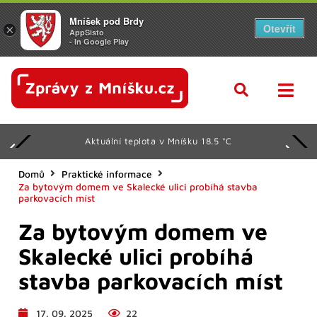
Mníšek pod Brdy
Otevřít
×
AppSisto
- In Google Play
Aktuální teplota v Mníšku 18.5 °C
Domů
Praktické informace
Za bytovým domem ve Skalecké ulici probíhá stavba
parkovacích míst
Za bytovým domem ve
Skalecké ulici probíhá
stavba parkovacích míst
17. 09. 2025
22