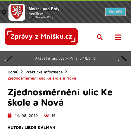
Mníšek pod Brdy
Otevřít
×
AppSisto
- In Google Play
Aktuální teplota v Mníšku 18.5 °C
Domů
Praktické informace
Zjednosměrnění ulic Ke škole a Nová
Zjednosměrnění ulic Ke
škole a Nová
14. 08. 2019
15
AUTOR:
LIBOR KÁLMÁN