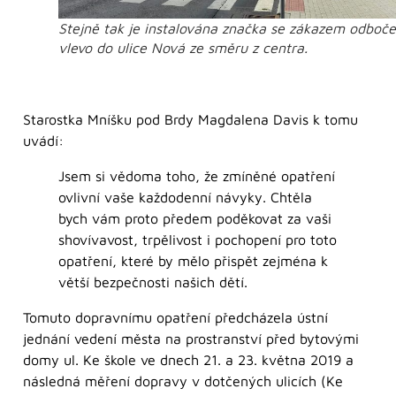
Stejně tak je instalována značka se zákazem odboče
vlevo do ulice Nová ze směru z centra.
Starostka Mníšku pod Brdy Magdalena Davis k tomu
uvádí:
Jsem si vědoma toho, že zmíněné opatření
ovlivní vaše každodenní návyky. Chtěla
bych vám proto předem poděkovat za vaši
shovívavost, trpělivost i pochopení pro toto
opatření, které by mělo přispět zejména k
větší bezpečnosti našich dětí.
Tomuto dopravnímu opatření předcházela ústní
jednání vedení města na prostranství před bytovými
domy ul. Ke škole ve dnech 21. a 23. května 2019 a
následná měření dopravy v dotčených ulicích (Ke