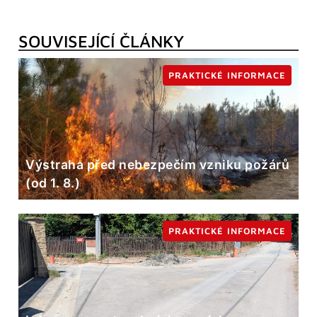
SOUVISEJÍCÍ ČLÁNKY
PRAKTICKÉ INFORMACE
Výstraha před nebezpečím vzniku požárů
(od 1. 8.)
PRAKTICKÉ INFORMACE