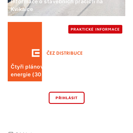
Informace o stavebních pracích na
Kvíkalce
PRAKTICKÉ INFORMACE
Čtyři plánované odstávky elektrické
energie (30. 7.)
PŘIHLÁSIT