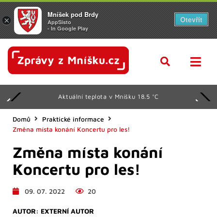
Mníšek pod Brdy
Otevřít
×
AppSisto
- In Google Play
Aktuální teplota v Mníšku 18.5 °C
Domů
Praktické informace
Změna místa konání Koncertu pro les!
Změna místa konání
Koncertu pro les!
09. 07. 2022
20
AUTOR:
EXTERNÍ AUTOR