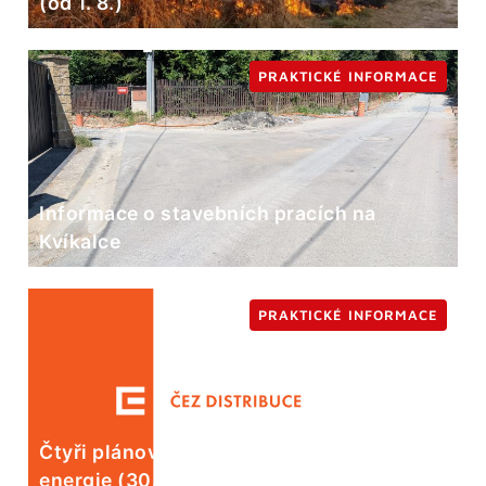
(od 1. 8.)
PRAKTICKÉ INFORMACE
Informace o stavebních pracích na
Kvíkalce
PRAKTICKÉ INFORMACE
Čtyři plánované odstávky elektrické
energie (30. 7.)