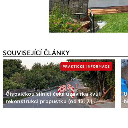
SOUVISEJÍCÍ ČLÁNKY
PRAKTICKÉ INFORMACE
Čisovickou silnici čeká uzavírka kvůli
U
rekonstrukci propustku (od 13. 7.)
h