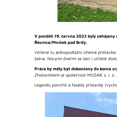
V pondělí 19. června 2023 byly zahájeny 
Řevnice/Mníšek pod Brdy.
Vznikne tu jednopodlažní cihelná přístavb
šatna. Novými dveřmi se žáci i učitelé dos
Práce by měly být dokončeny do konce s
Zhotovitelem je společnost MOZAIK s. r. o. 
Legendu povrchů a fasády přístavby (vých