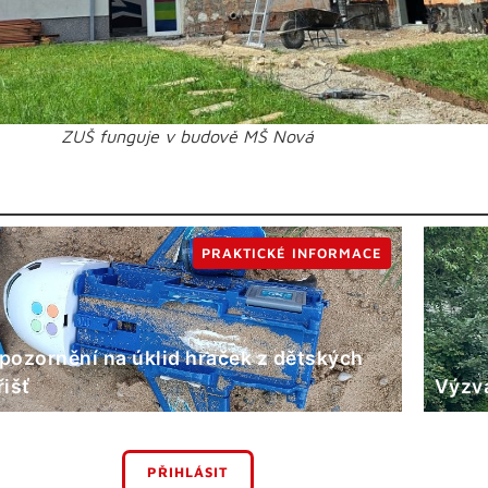
ZUŠ funguje v budově MŠ Nová
PRAKTICKÉ INFORMACE
pozornění na úklid hraček z dětských
řišť
Výzva
PŘIHLÁSIT