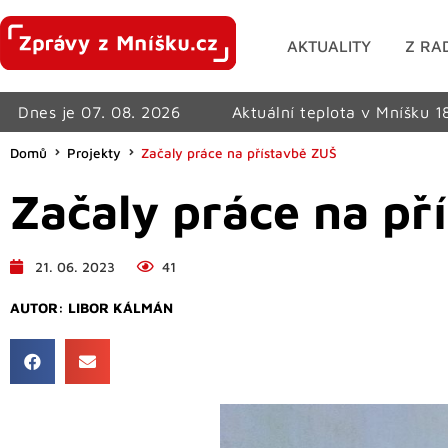
AKTUALITY
Z RA
Dnes je 07. 08. 2026
Aktuální teplota v Mníšku 1
Domů
Projekty
Začaly práce na přístavbě ZUŠ
Začaly práce na př
21. 06. 2023
41
AUTOR:
LIBOR KÁLMÁN