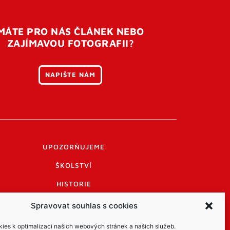
MÁTE PRO NÁS ČLÁNEK NEBO
ZAJÍMAVOU FOTOGRAFII?
NAPIŠTE NÁM
UPOZORŇUJEME
ŠKOLSTVÍ
HISTORIE
PRAKTICKÉ INFORMACE
Spravovat souhlas s cookies
LOGO A LOGO MANUÁL
es k optimalizaci našich webových stránek a našich služeb.