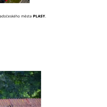
ápadočeského města
PLASY
.