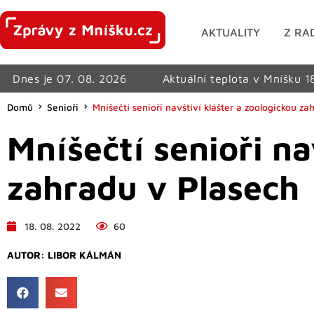
AKTUALITY
Z RA
Dnes je 07. 08. 2026
Aktuální teplota v Mníšku 1
Domů
Senioři
Mníšečtí senioři navštíví klášter a zoologickou z
Mníšečtí senioři na
zahradu v Plasech
18. 08. 2022
60
AUTOR:
LIBOR KÁLMÁN