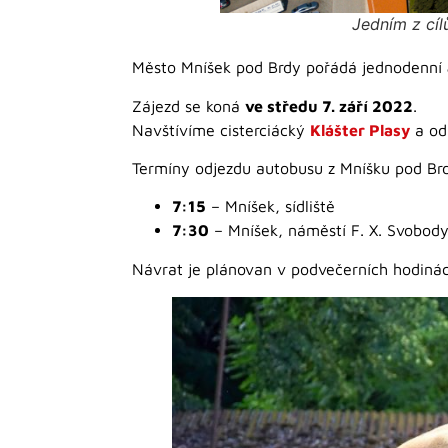
Jedním z cíl
Město Mníšek pod Brdy pořádá jednodenní
Zájezd se koná
ve středu 7. září 2022
.
Navštívíme cisterciácký
Klášter Plasy
a od
Termíny odjezdu autobusu z Mníšku pod Br
7:15
– Mníšek, sídliště
7:30
– Mníšek, náměstí F. X. Svobod
Návrat je plánovan v podvečerních hodinác