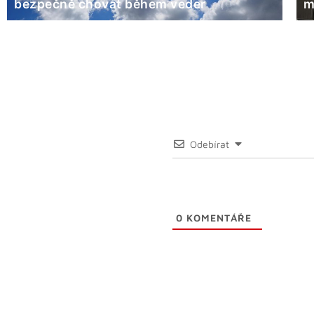
bezpečně chovat během veder
m
Odebírat
0
KOMENTÁŘE