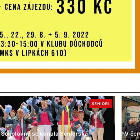
SENIOŘI
 Sokolovně se konala Seniorská
V čer