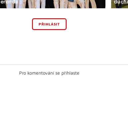
erenda
duchů
PŘIHLÁSIT
Pro komentování se přihlaste