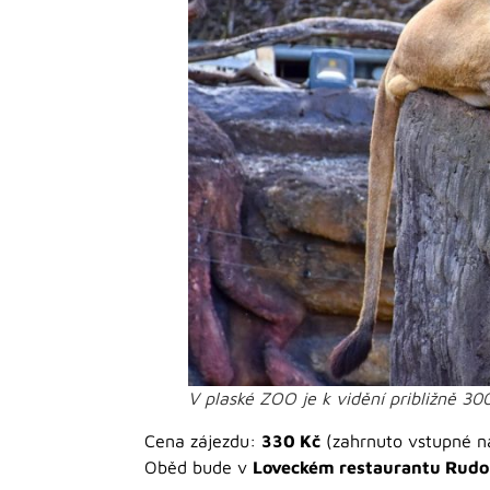
V plaské ZOO je k vidění približně 30
Cena zájezdu:
330 Kč
(zahrnuto vstupné na
Oběd bude v
Loveckém restaurantu Rudolf