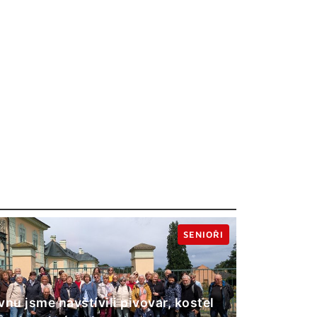
SENIOŘI
vnu jsme navštívili pivovar, kostel