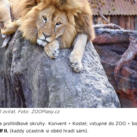
0 zvířat. Foto: ZOOPlasy.cz
 prohlídkové okruhy: Konvent + Kostel; vstupné do ZOO + bo
 II.
(každý účastník si oběd hradí sám).