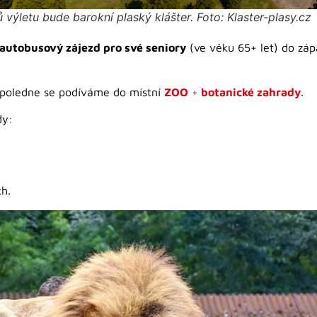
ů výletu bude barokní plaský klášter. Foto: Klaster-plasy.cz
autobusový zájezd pro své seniory
(ve věku 65+ let) do z
poledne se podíváme do místní
ZOO
+
botanické zahrady
.
dy:
y
h.