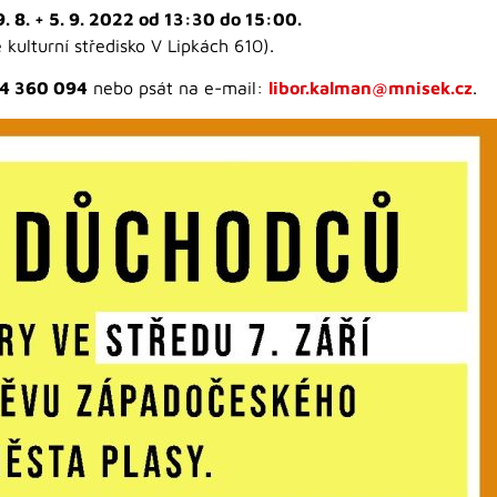
9. 8. + 5. 9. 2022 od 13:30 do 15:00.
kulturní středisko V Lipkách 610).
4 360 094
nebo psát na e-mail:
libor.kalman@mnisek.cz
.