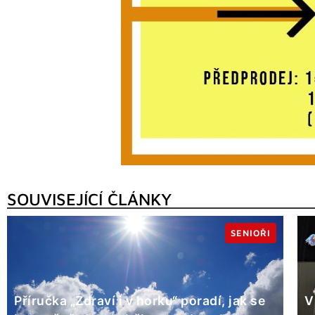
SOUVISEJÍCÍ ČLÁNKY
SENIOŘI
Příručka „Zdraví i v horku“ poradí, jak se
V