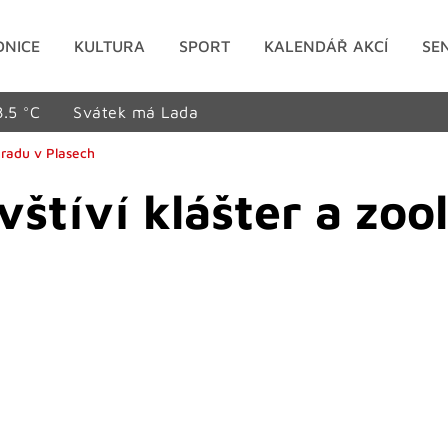
DNICE
KULTURA
SPORT
KALENDÁŘ AKCÍ
SE
8.5 °C
Svátek má Lada
ahradu v Plasech
vštíví klášter a zoo