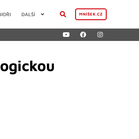
NIOŘI
DALŠÍ
MNÍŠEK.CZ
logickou