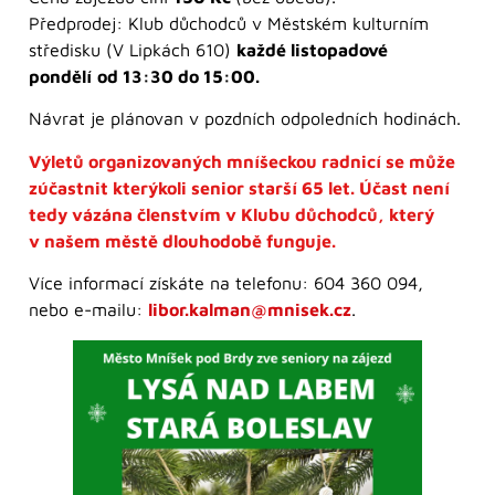
Předprodej: Klub důchodců v Městském kulturním
středisku (V Lipkách 610)
každé listopadové
pondělí
od 13:30 do 15:00.
Návrat je plánovan v pozdních odpoledních hodinách.
Výletů organizovaných mníšeckou radnicí se může
zúčastnit kterýkoli senior starší 65 let. Účast není
tedy vázána členstvím v Klubu důchodců, který
v našem městě dlouhodobě funguje.
Více informací získáte na telefonu: 604 360 094,
nebo e-mailu:
libor.kalman@mnisek.cz
.