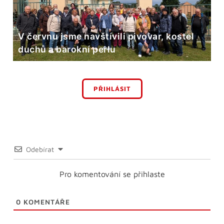
V červnu jsme navštívili pivovar, kostel
duchů a barokní perlu
PŘIHLÁSIT
Odebírat
Pro komentování se přihlaste
0
KOMENTÁŘE