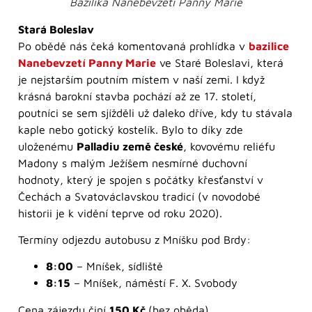
Bazilika Nanebevzetí Panny Marie
Stará Boleslav
Po obědě nás čeká komentovaná prohlídka v
bazilice
Nanebevzetí Panny Marie
ve Staré Boleslavi, která
je nejstarším poutním místem v naší zemi. I když
krásná barokní stavba pochází až ze 17. století,
poutníci se sem sjížděli už daleko dříve, kdy tu stávala
kaple nebo gotický kostelík. Bylo to díky zde
uloženému
Palladiu země české
, kovovému reliéfu
Madony s malým Ježíšem nesmírné duchovní
hodnoty, který je spojen s počátky křesťanství v
Čechách a Svatováclavskou tradicí (v novodobé
historii je k vidění teprve od roku 2020).
Termíny odjezdu autobusu z Mníšku pod Brdy:
8:00
– Mníšek, sídliště
8:15
– Mníšek, náměstí F. X. Svobody
Cena zájezdu činí
150 Kč
(bez oběda).