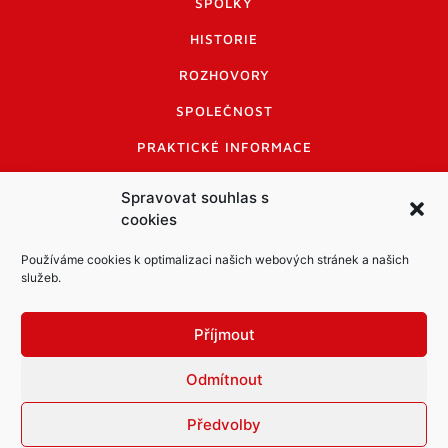
SPOLKY
HISTORIE
ROZHOVORY
SPOLEČNOST
PRAKTICKÉ INFORMACE
CENÍK INZERCE
Spravovat souhlas s
cookies
INFORMACE A KODEX DISKUTUJÍCÍCH
LOGO A LOGO MANUÁL
Používáme cookies k optimalizaci našich webových stránek a našich
služeb.
Příjmout
Odmítnout
Informace o zpracování osobních údajů
PDF archiv Zpravodajů
Cookies
Předvolby
© Město Mníšek pod Brdy