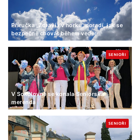
Příručka „Zdraví i v horku“ poradí, jak se
bezpečně chovat během veder
SENIOŘI
V Sokolovně se konala Seniorská
merenda
SENIOŘI