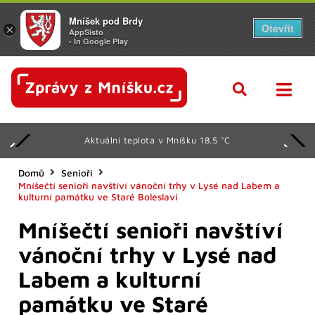
Mníšek pod Brdy
Otevřít
×
AppSisto
- In Google Play
Aktuální teplota v Mníšku 18.5 °C
Domů
Senioři
Mníšečtí senioři navštíví vánoční trhy v Lysé nad Labem a
kulturní památku ve Staré Boleslavi
Mníšečtí senioři navštíví
vánoční trhy v Lysé nad
Labem a kulturní
památku ve Staré