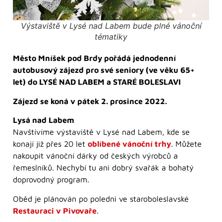
Výstaviště v Lysé nad Labem bude plné vánoční
tématiky
Město Mníšek pod Brdy pořádá jednodenní
autobusový zájezd pro své seniory (ve věku 65+
let) do LYSÉ NAD LABEM a STARÉ BOLESLAVI
Zájezd se koná v pátek 2. prosince 2022.
Lysá nad Labem
Navštívíme výstaviště v Lysé nad Labem, kde se
konají již přes 20 let
oblíbené vánoční trhy
. Můžete
nakoupit vánoční dárky od českých výrobců a
řemeslníků. Nechybí tu ani dobrý svařák a bohatý
doprovodný program.
Oběd je plánován po poledni ve staroboleslavské
Restauraci v Pivovaře
.