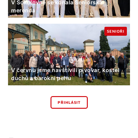
V Sokolovně se konala Seniorská
merenda
SENIOŘI
V červnu jsme navštívili pivovar, kostel
duchů a barokní perlu
PŘIHLÁSIT