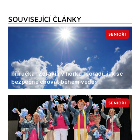
SOUVISEJÍCÍ ČLÁNKY
SENIOŘI
Příručka „Zdraví i v horku“ poradí, jak se
bezpečně chovat během veder
SENIOŘI