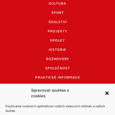
KULTURA
SPORT
ŠKOLSTVÍ
PROJEKTY
SPOLKY
HISTORIE
ROZHOVORY
SPOLEČNOST
PRAKTICKÉ INFORMACE
CENÍK INZERCE
Spravovat souhlas s
cookies
INFORMACE A KODEX DISKUTUJÍCÍCH
LOGO A LOGO MANUÁL
Používáme cookies k optimalizaci našich webových stránek a našich
služeb.