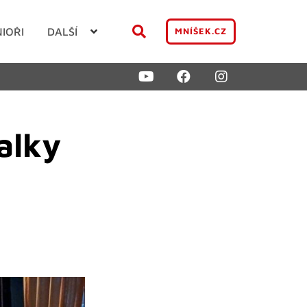
NIOŘI
DALŠÍ
MNÍŠEK.CZ
alky