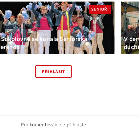
SENIOŘI
 Sokolovně se konala Seniorská
V čer
erenda
duchů
PŘIHLÁSIT
Pro komentování se přihlaste