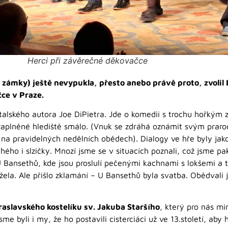
Herci při závěrečné děkovačce
 zámky) ještě nevypukla, přesto anebo právě proto, zvolil
čce v Praze.
italského autora Joe DiPietra. Jde o komedii s trochu hořkým 
zaplněné hlediště smálo. (Vnuk se zdráhá oznámit svým prarod
 na pravidelných nedělních obědech). Dialogy ve hře byly jak
uhého i slzičky. Mnozí jsme se v situacích poznali, což jsme pak
Bansethů, kde jsou proslulí pečenými kachnami s lokšemi a 
ela. Ale přišlo zklamání – U Bansethů byla svatba. Obědvali
raslavského kostelíku sv. Jakuba Staršího
, který pro nás m
e byli i my, že ho postavili cisterciáci už ve 13.století, aby