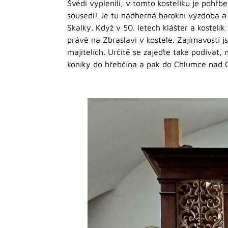
Švédi vyplenili, v tomto kostelíku je pohřb
sousedi! Je tu nádherná barokní výzdoba a
Skalky. Když v 50. letech klášter a kostelí
právě na Zbraslavi v kostele. Zajímavostí 
majitelích. Určitě se zajeďte také podívat
koníky do hřebčína a pak do Chlumce nad C