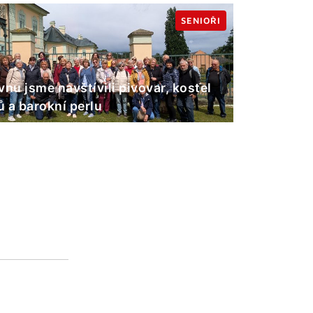
SENIOŘI
vnu jsme navštívili pivovar, kostel
 a barokní perlu