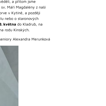
věděli, a přitom jsme
 sv. Máří Magdalény z naší
prve v Kytíně, a později
telu nebo o staronových
8. května
do Kladrub, na
na rodu Kinských.
dra Merunková