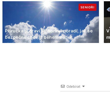
SENIOŘI
Příručka „Zdraví i v horku“ poradí, jak se
V
bezpečně chovat během veder
m
Odebírat