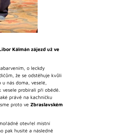
 Libor Kálmán zájezd už ve
zabarvením, o leckdy
ičům, že se odstěhuje kvůli
o u nás doma, veselé,
 vesele probírali při obědě.
také právě na kachničku
 jsme proto ve
Zbraslavském
imořádně otevřel místní
 ho pak husité a následně