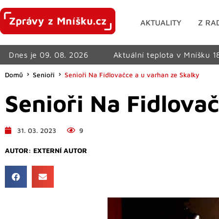
AKTUALITY
Z RA
Dnes je 09. 08. 2026
Aktuální teplota v Mníšku 1
Domů
Senioři
Senioři Na Fidlovačce a u varhan ze Skalky
Senioři Na Fidlova
31. 03. 2023
9
AUTOR:
EXTERNÍ AUTOR