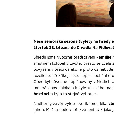
Naše seniorská sezóna (výlety na hrady a
čtvrtek 23. března do Divadla Na Fidlova
Shlédli jsme výborné představení
Famíllie
smutném koloběhu života, přesto se zcela 
povýšení v práci daleko, a proto už nebude
rozčilené, překřikující se, neposlouchání dr
Oběd byl původně naplánovaný v Nuslích U 
mnohá z nás nalákala k výletu i svého manž
hostinci
a bylo to stejně výborné.
Nádherný závěr výletu tvořila prohlídka
zb
jáhen. Možná budete překvapeni, tak jako jsm