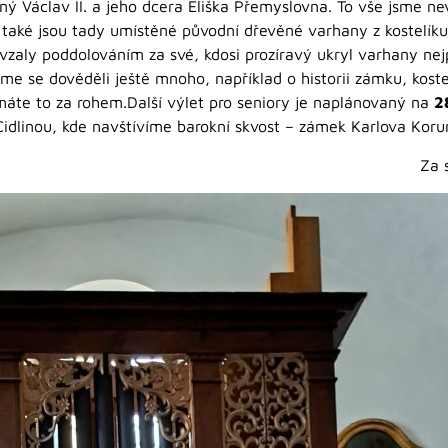
ený Václav II. a jeho dcera Eliška Přemyslovna. To vše jsme ne
 také jsou tady umístěné původní dřevěné varhany z kostelíku
k vzaly poddolováním za své, kdosi prozíravý ukryl varhany nej
jsme se dověděli ještě mnoho, například o historii zámku, kos
, máte to za rohem.Další výlet pro seniory je naplánovaný na
2
idlinou, kde navštívíme barokní skvost – zámek Karlova Koru
Za seniory Alexan