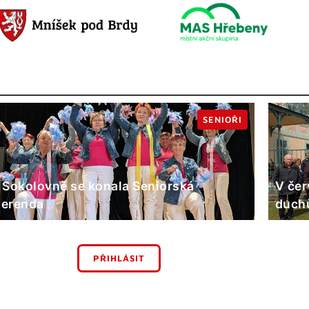
SENIOŘI
 Sokolovně se konala Seniorská
V čer
erenda
duchů
PŘIHLÁSIT