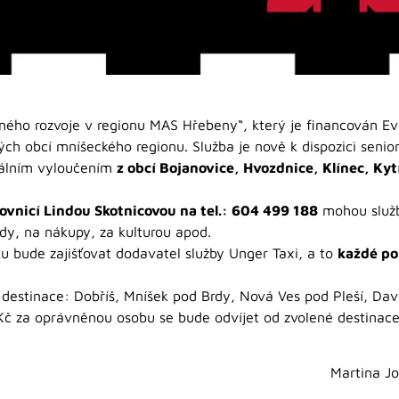
ho rozvoje v regionu MAS Hřebeny“, který je financován Evro
ých obcí mníšeckého regionu. Služba je nově k dispozici seni
iálním vyloučením
z obcí Bojanovice, Hvozdnice, Klínec, Kyt
ovnicí Lindou Skotnicovou na tel.: 604 499 188
mohou služb
dy, na nákupy, za kulturou apod.
u bude zajišťovat dodavatel služby Unger Taxi, a to
každé po
 destinace: Dobříš, Mníšek pod Brdy, Nová Ves pod Pleší, Dav
Kč za oprávněnou osobu se bude odvíjet od zvolené destinace
Martina Jo