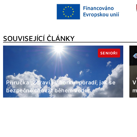
SOUVISEJÍCÍ ČLÁNKY
SENIOŘI
Příručka „Zdraví i v horku“ poradí, jak se
V
bezpečně chovat během veder
m