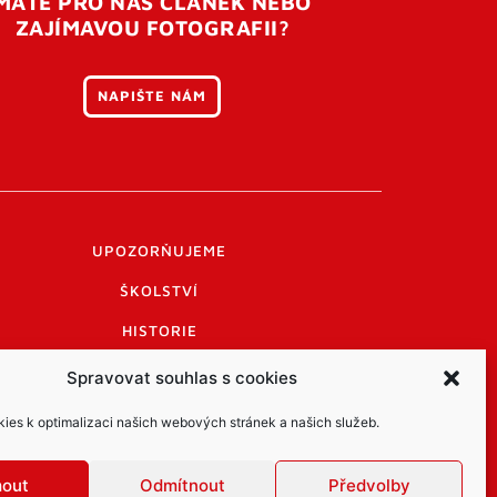
MÁTE PRO NÁS ČLÁNEK NEBO
ZAJÍMAVOU FOTOGRAFII?
NAPIŠTE NÁM
UPOZORŇUJEME
ŠKOLSTVÍ
HISTORIE
PRAKTICKÉ INFORMACE
Spravovat souhlas s cookies
LOGO A LOGO MANUÁL
es k optimalizaci našich webových stránek a našich služeb.
mout
Odmítnout
Předvolby