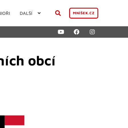
NIOŘI
DALŠÍ
MNÍŠEK.CZ
ních obcí