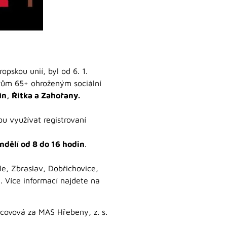
pskou unií, byl od 6. 1.
orům 65+ ohroženým sociální
ín, Řitka a Zahořany.
u využívat registrovaní
ndělí od 8 do 16 hodin
.
le, Zbraslav, Dobřichovice,
. Více informací najdete na
covová za MAS Hřebeny, z. s.