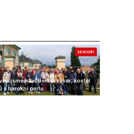
SENIOŘI
vnu jsme navštívili pivovar, kostel
 a barokní perlu