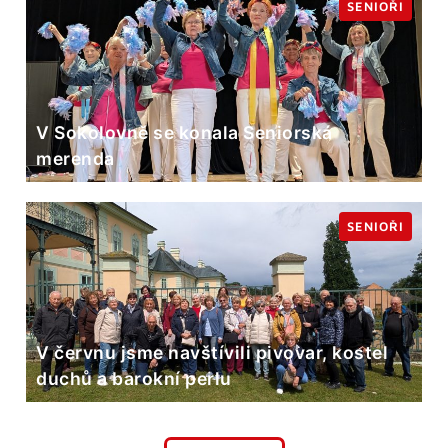
SENIOŘI
V Sokolovně se konala Seniorská
merenda
SENIOŘI
V červnu jsme navštívili pivovar, kostel
duchů a barokní perlu