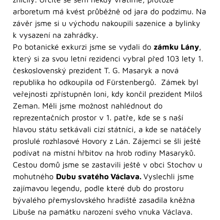
arboretum má kvést průběžně od jara do podzimu. Na
závěr jsme si u východu nakoupili sazenice a bylinky
k vysazení na zahrádky.
Po botanické exkurzi jsme se vydali do
zámku Lány
,
který si za svou letní rezidenci vybral před 103 lety 1.
československý prezident T. G. Masaryk a nová
republika ho odkoupila od Fürstenbergů. Zámek byl
veřejnosti zpřístupněn loni, kdy končil prezident Miloš
Zeman. Měli jsme možnost nahlédnout do
reprezentačních prostor v 1. patře, kde se s naší
hlavou státu setkávali cizí státníci, a kde se natáčely
proslulé rozhlasové Hovory z Lán. Zájemci se šli ještě
podívat na místní hřbitov na hrob rodiny Masaryků.
Cestou domů jsme se zastavili ještě v obci Stochov u
mohutného
Dubu svatého Václava.
Vyslechli jsme
zajímavou legendu, podle které dub do prostoru
bývalého přemyslovského hradiště zasadila kněžna
Libuše na památku narození svého vnuka Václava.