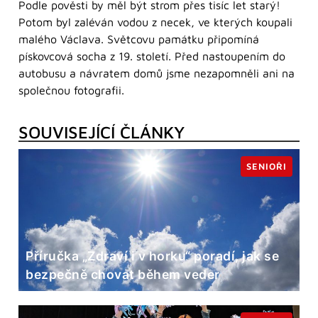
Podle pověsti by měl být strom přes tisíc let starý!
Potom byl zaléván vodou z necek, ve kterých koupali
malého Václava. Světcovu památku připomíná
pískovcová socha z 19. století. Před nastoupením do
autobusu a návratem domů jsme nezapomněli ani na
společnou fotografii.
SOUVISEJÍCÍ ČLÁNKY
SENIOŘI
Příručka „Zdraví i v horku“ poradí, jak se
bezpečně chovat během veder