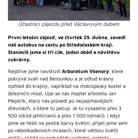
Účastníci zájezdu před Václavovým dubem
První letošní zájezd, ve čtvrtek 25. dubna, zavedl
náš autobus na cestu po Středočeském kraji.
Stanovili jsme si tři cíle, jeden oběd a návštěvu
cukrárny.
Nejdříve jsme navštívili
Arboretum Všenory
, které
pokrývá svah nad Berounkou a je odtud krásný
rozhled do krajiny, například na mokropeský kostel a
železniční most. Ujal se nás majitel arboreta Jan
Mejstřík, který nás provedl po nejzajímavějších
dřevinách, o které tu pečují. Je tu vysazeno přes 3
500 odrůd jehličnanů a přes 1 000 listnáčů. I když
jsme se těšili na pestré barvy květin, přijeli jsme sem
po několikadenních mrazech, které většinu květů
zničily. Určitě se sem někdy vrátíme, protože