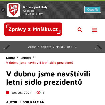
Mníšek pod Brdy
Otevřít
×
AppSisto
- In Google Play
Aktuální teplota v Mníšku 18.5 °C
Domů
Senioři
V dubnu jsme navštívili letní sídlo prezidentů
V dubnu jsme navštívili
letní sídlo prezidentů
09. 05. 2024
3
AUTOR:
LIBOR KÁLMÁN