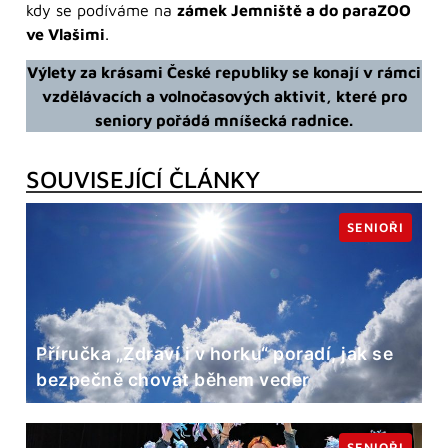
kdy se podíváme na
zámek Jemniště a do paraZOO
ve Vlašimi
.
Výlety za krásami České republiky se konají v rámci
vzdělávacích a volnočasových aktivit, které pro
seniory pořádá mníšecká radnice.
SOUVISEJÍCÍ ČLÁNKY
SENIOŘI
Příručka „Zdraví i v horku“ poradí, jak se
bezpečně chovat během veder
SENIOŘI