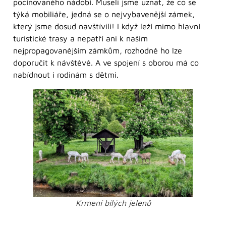
pocínovaného nádobí. Museli jsme uznat, že co se
týká mobiliáře, jedná se o nejvybavenější zámek,
který jsme dosud navštívili! I když leží mimo hlavní
turistické trasy a nepatří ani k našim
nejpropagovanějším zámkům, rozhodně ho lze
doporučit k návštěvě. A ve spojení s oborou má co
nabídnout i rodinám s dětmi.
Krmení bílých jelenů