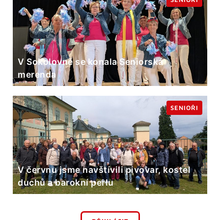
V Sokolovně se konala Seniorská
merenda
SENIOŘI
V červnu jsme navštívili pivovar, kostel
duchů a barokní perlu