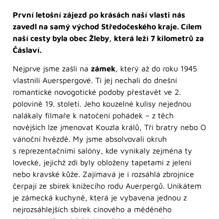
První letošní zájezd po krásách naší vlasti nás
zavedl na samý východ Středočeského kraje. Cílem
naší cesty byla obec Žleby, která leží 7 kilometrů za
Čáslaví.
Nejprve jsme zašli na
zámek
, který až do roku 1945
vlastnili Auerspergové. Ti jej nechali do dnešní
romantické novogotické podoby přestavět ve 2.
polovině 19. století. Jeho kouzelné kulisy nejednou
nalákaly filmaře k natočení pohádek – z těch
novějších lze jmenovat Kouzla králů, Tři bratry nebo O
vánoční hvězdě. My jsme absolvovali okruh
s reprezentačními salóny, kde vynikaly zejména ty
lovecké, jejichž zdi byly obloženy tapetami z jelení
nebo kravské kůže. Zajímavá je i rozsáhlá zbrojnice
čerpají ze sbírek knížecího rodu Auerpergů. Unikátem
je zámecká kuchyně, která je vybavena jednou z
nejrozsáhlejších sbírek cínového a měděného