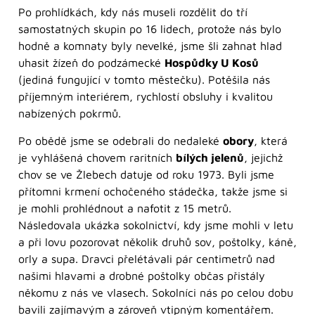
Po prohlídkách, kdy nás museli rozdělit do tří
samostatných skupin po 16 lidech, protože nás bylo
hodně a komnaty byly nevelké, jsme šli zahnat hlad
uhasit žízeň do podzámecké
Hospůdky U Kosů
(jediná fungující v tomto městečku). Potěšila nás
příjemným interiérem, rychlostí obsluhy i kvalitou
nabízených pokrmů.
Po obědě jsme se odebrali do nedaleké
obory
, která
je vyhlášená chovem raritních
bílých jelenů
, jejichž
chov se ve Žlebech datuje od roku 1973. Byli jsme
přítomni krmení ochočeného stádečka, takže jsme si
je mohli prohlédnout a nafotit z 15 metrů.
Následovala ukázka sokolnictví, kdy jsme mohli v letu
a při lovu pozorovat několik druhů sov, poštolky, káně,
orly a supa. Dravci přelétávali pár centimetrů nad
našimi hlavami a drobné poštolky občas přistály
někomu z nás ve vlasech. Sokolníci nás po celou dobu
bavili zajímavým a zároveň vtipným komentářem.