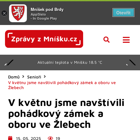
Mníšek pod Brdy
Otevřít
×
AppSisto
- In Google Play
Aktuální teplota v Mníšku 18.5 °C
Domů
Senioři
V květnu jsme navštívili pohádkový zámek a oboru ve
Žlebech
V květnu jsme navštívili
pohádkový zámek a
oboru ve Žlebech
15. 05. 2025
19