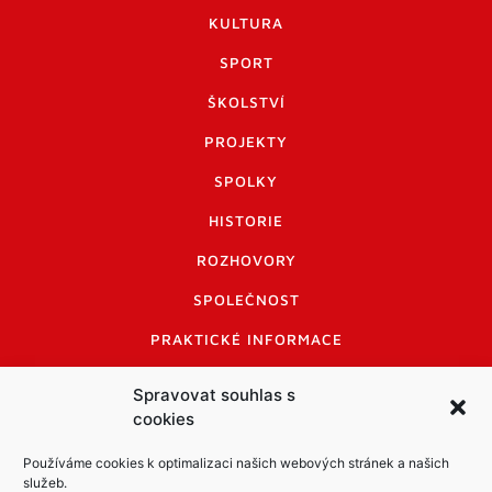
KULTURA
SPORT
ŠKOLSTVÍ
PROJEKTY
SPOLKY
HISTORIE
ROZHOVORY
SPOLEČNOST
PRAKTICKÉ INFORMACE
CENÍK INZERCE
Spravovat souhlas s
cookies
INFORMACE A KODEX DISKUTUJÍCÍCH
LOGO A LOGO MANUÁL
Používáme cookies k optimalizaci našich webových stránek a našich
služeb.