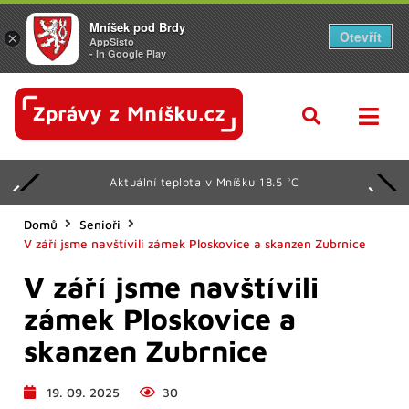
Mníšek pod Brdy
Otevřít
×
AppSisto
- In Google Play
Aktuální teplota v Mníšku 18.5 °C
Domů
Senioři
V září jsme navštívili zámek Ploskovice a skanzen Zubrnice
V září jsme navštívili
zámek Ploskovice a
skanzen Zubrnice
19. 09. 2025
30