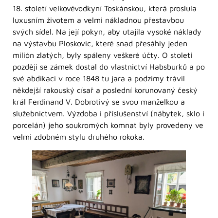
18. století velkovévodkyní Toskánskou, která proslula
luxusním životem a velmi nákladnou přestavbou
svých sídel. Na její pokyn, aby utajila vysoké náklady
na výstavbu Ploskovic, které snad přesáhly jeden
milión zlatých, byly spáleny veškeré účty. O století
později se zámek dostal do vlastnictví Habsburků a po
své abdikaci v roce 1848 tu jara a podzimy trávil
někdejší rakouský císař a poslední korunovaný český
král Ferdinand V. Dobrotivý se svou manželkou a
služebnictvem. Výzdoba i příslušenství (nábytek, sklo i
porcelán) jeho soukromých komnat byly provedeny ve
velmi zdobném stylu druhého rokoka.