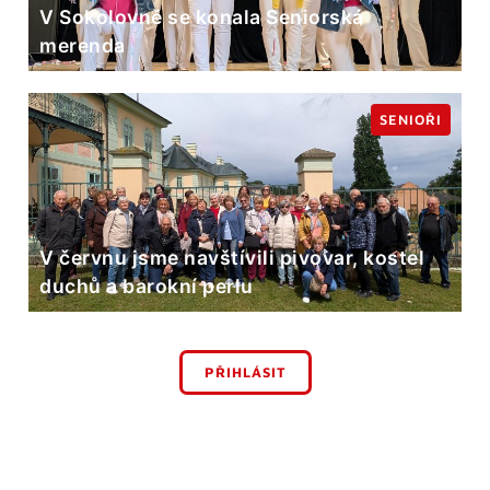
V Sokolovně se konala Seniorská
merenda
SENIOŘI
V červnu jsme navštívili pivovar, kostel
duchů a barokní perlu
PŘIHLÁSIT