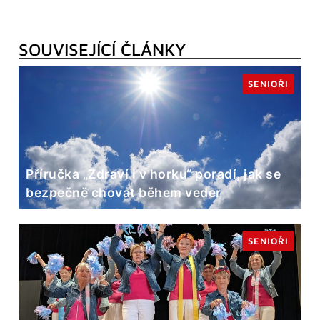
SOUVISEJÍCÍ ČLÁNKY
SENIOŘI
Příručka „Zdraví i v horku“ poradí, jak se
bezpečně chovat během veder
SENIOŘI