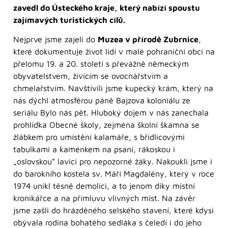
zavedl do Ústeckého kraje, který nabízí spoustu
zajímavých turistických cílů.
Nejprve jsme zajeli do
Muzea v přírodě Zubrnice
,
které dokumentuje život lidí v malé pohraniční obci na
přelomu 19. a 20. století s převážně německým
obyvatelstvem, živícím se ovocnářstvím a
chmelařstvím. Navštívili jsme kupecký krám, který na
nás dýchl atmosférou páně Bajzova koloniálu ze
seriálu Bylo nás pět. Hluboký dojem v nás zanechala
prohlídka Obecné školy, zejména školní škamna se
žlábkem pro umístění kalamáře, s břidlicovými
tabulkami a kaménkem na psaní, rákoskou i
„oslovskou“ lavicí pro nepozorné žáky. Nakoukli jsme i
do barokního kostela sv. Máří Magdalény, který v roce
1974 unikl těsně demolici, a to jenom díky místní
kronikářce a na přímluvu vlivných míst. Na závěr
jsme zašli do hrázděného selského stavení, které kdysi
obývala rodina bohatého sedláka s čeledí i do jeho