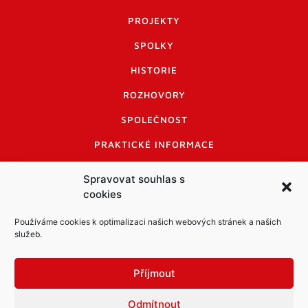
PROJEKTY
SPOLKY
HISTORIE
ROZHOVORY
SPOLEČNOST
PRAKTICKÉ INFORMACE
CENÍK INZERCE
Spravovat souhlas s
cookies
INFORMACE A KODEX DISKUTUJÍCÍCH
LOGO A LOGO MANUÁL
Používáme cookies k optimalizaci našich webových stránek a našich
služeb.
Příjmout
Odmítnout