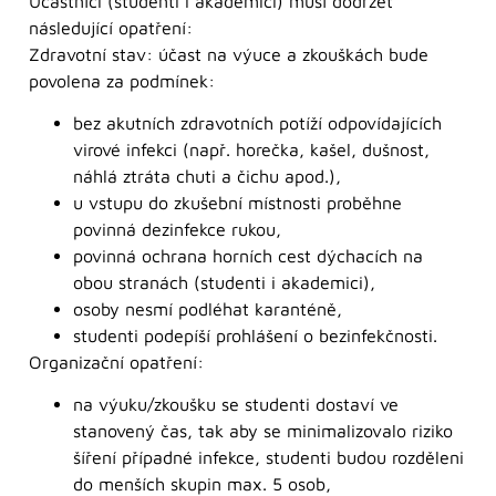
Účastníci (studenti i akademici) musí dodržet
následující opatření:
Zdravotní stav: účast na výuce a zkouškách bude
povolena za podmínek:
bez akutních zdravotních potíží odpovídajících
virové infekci (např. horečka, kašel, dušnost,
náhlá ztráta chuti a čichu apod.),
u vstupu do zkušební místnosti proběhne
povinná dezinfekce rukou,
povinná ochrana horních cest dýchacích na
obou stranách (studenti i akademici),
osoby nesmí podléhat karanténě,
studenti podepíší prohlášení o bezinfekčnosti.
Organizační opatření:
na výuku/zkoušku se studenti dostaví ve
stanovený čas, tak aby se minimalizovalo riziko
šíření případné infekce, studenti budou rozděleni
do menších skupin max. 5 osob,