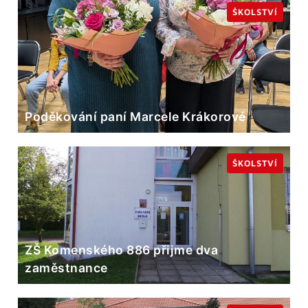
ŠKOLSTVÍ
Poděkování paní Marcele Krákorové
ŠKOLSTVÍ
ZŠ Komenského 886 přijme dva
zaměstnance