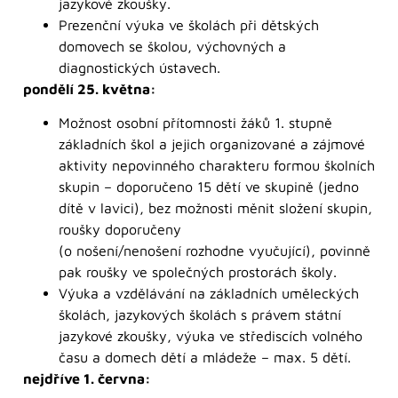
jazykové zkoušky.
Prezenční výuka ve školách při dětských
domovech se školou, výchovných a
diagnostických ústavech.
pondělí 25. května:
Možnost osobní přítomnosti žáků 1. stupně
základních škol a jejich organizované a zájmové
aktivity nepovinného charakteru formou školních
skupin – doporučeno 15 dětí ve skupině (jedno
dítě v lavici), bez možnosti měnit složení skupin,
roušky doporučeny
(o nošení/nenošení rozhodne vyučující), povinně
pak roušky ve společných prostorách školy.
Výuka a vzdělávání na základních uměleckých
školách, jazykových školách s právem státní
jazykové zkoušky, výuka ve střediscích volného
času a domech dětí a mládeže – max. 5 dětí.
nejdříve 1. června: