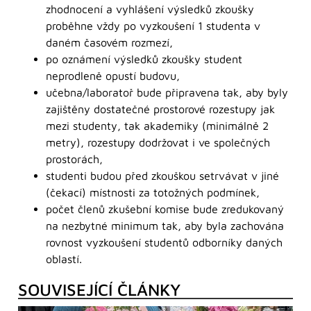
zhodnocení a vyhlášení výsledků zkoušky
proběhne vždy po vyzkoušení 1 studenta v
daném časovém rozmezí,
po oznámení výsledků zkoušky student
neprodleně opustí budovu,
učebna/laboratoř bude připravena tak, aby byly
zajištěny dostatečné prostorové rozestupy jak
mezi studenty, tak akademiky (minimálně 2
metry), rozestupy dodržovat i ve společných
prostorách,
studenti budou před zkouškou setrvávat v jiné
(čekací) místnosti za totožných podmínek,
počet členů zkušební komise bude zredukovaný
na nezbytné minimum tak, aby byla zachována
rovnost vyzkoušení studentů odborníky daných
oblastí.
SOUVISEJÍCÍ ČLÁNKY