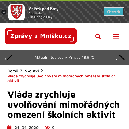
Mníšek pod Brdy
Otevřít
×
AppSisto
- In Google Play
Aktuální teplota v Mníšku 18.5 °C
Domů
Školství
Vláda zrychluje uvolňování mimořádných omezení školních
aktivit
Vláda zrychluje
uvolňování mimořádných
omezení školních aktivit
24. 04. 2020
9