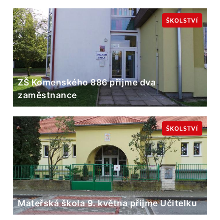
ŠKOLSTVÍ
ZŠ Komenského 886 přijme dva
zaměstnance
ŠKOLSTVÍ
Mateřská škola 9. května přijme Učitelku