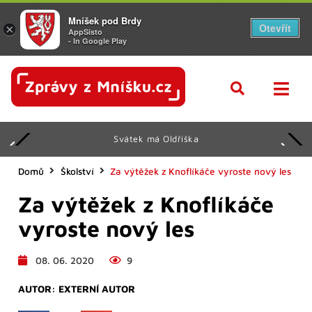
Mníšek pod Brdy
Otevřít
×
AppSisto
- In Google Play
Svátek má Oldřiška
Domů
Školství
Za výtěžek z Knoflíkáče vyroste nový les
Za výtěžek z Knoflíkáče
vyroste nový les
08. 06. 2020
9
AUTOR:
EXTERNÍ AUTOR