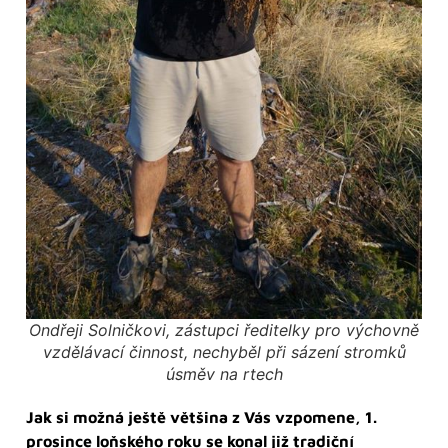
Ondřeji Solničkovi, zástupci ředitelky pro výchovně
vzdělávací činnost, nechyběl při sázení stromků
úsměv na rtech
Jak si možná ještě většina z Vás vzpomene, 1.
prosince loňského roku se konal již tradiční