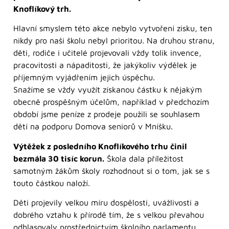
Knoflíkový trh.
Hlavní smyslem této akce nebylo vytvoření zisku, ten
nikdy pro naši školu nebyl prioritou. Na druhou stranu,
děti, rodiče i učitelé projevovali vždy tolik invence,
pracovitosti a nápaditosti, že jakýkoliv výdělek je
příjemným vyjádřením jejich úspěchu.
Snažíme se vždy využít získanou částku k nějakým
obecně prospěšným účelům, například v předchozím
období jsme peníze z prodeje použili se souhlasem
dětí na podporu Domova seniorů v Mníšku.
Výtěžek z posledního Knoflíkového trhu činil
bezmála 30 tisíc korun.
Škola dala příležitost
samotným žákům školy rozhodnout si o tom, jak se s
touto částkou naloží.
Děti projevily velkou míru dospělosti, uvážlivosti a
dobrého vztahu k přírodě tím, že s velkou převahou
odhlasovaly prostřednictvím školního parlamentu