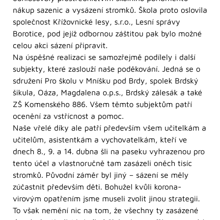
nákup sazenic a vysázení stromků. Škola proto oslovila
společnost Křížovnické lesy, s.r.o., Lesní správy
Borotice, pod jejíž odbornou záštitou pak bylo možné
celou akci sázení připravit.
Na úspěšné realizaci se samozřejmě podílely i další
subjekty, které zaslouží naše poděkování. Jedná se o
sdružení Pro školu v Mníšku pod Brdy, spolek Brdský
šikula, Oáza, Magdalena o.p.s., Brdský zálesák a také
ZŠ Komenského 886. Všem těmto subjektům patří
ocenění za vstřícnost a pomoc.
Naše vřelé díky ale patří především všem učitelkám a
učitelům, asistentkám a vychovatelkám, kteří ve
dnech 8., 9. a 14. dubna šli na paseku vyhrazenou pro
tento účel a vlastnoručně tam zasázeli oněch tisíc
stromků. Původní záměr byl jiný – sázení se měly
zúčastnit především děti. Bohužel kvůli korona-
virovým opatřením jsme museli zvolit jinou strategii.
To však nemění nic na tom, že všechny ty zasázené