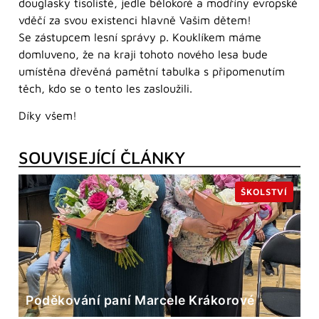
douglasky tisolisté, jedle bělokoré a modříny evropské
vděčí za svou existenci hlavně Vašim dětem!
Se zástupcem lesní správy p. Kouklíkem máme
domluveno, že na kraji tohoto nového lesa bude
umístěna dřevěná pamětní tabulka s připomenutím
těch, kdo se o tento les zasloužili.
Díky všem!
SOUVISEJÍCÍ ČLÁNKY
ŠKOLSTVÍ
Poděkování paní Marcele Krákorové