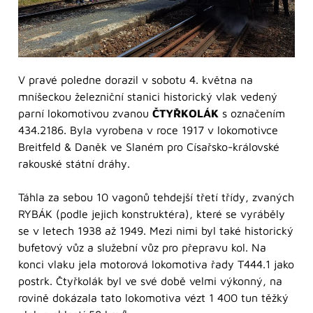
V pravé poledne dorazil v sobotu 4. května na
mníšeckou železniční stanici historický vlak vedený
parní lokomotivou zvanou
ČTYŘKOLÁK
s označením
434.2186. Byla vyrobena v roce 1917 v lokomotivce
Breitfeld & Daněk ve Slaném pro Císařsko-královské
rakouské státní dráhy.
Táhla za sebou 10 vagonů tehdejší třetí třídy, zvaných
RYBÁK (podle jejich konstruktéra), které se vyráběly
se v letech 1938 až 1949. Mezi nimi byl také historický
bufetový vůz a služební vůz pro přepravu kol. Na
konci vlaku jela motorová lokomotiva řady T444.1 jako
postrk. Čtyřkolák byl ve své době velmi výkonný, na
rovině dokázala tato lokomotiva vézt 1 400 tun těžký