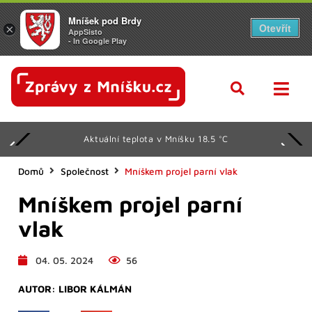
Mníšek pod Brdy
Otevřít
×
AppSisto
- In Google Play
Aktuální teplota v Mníšku 18.5 °C
Domů
Společnost
Mníškem projel parní vlak
Mníškem projel parní
vlak
04. 05. 2024
56
AUTOR:
LIBOR KÁLMÁN