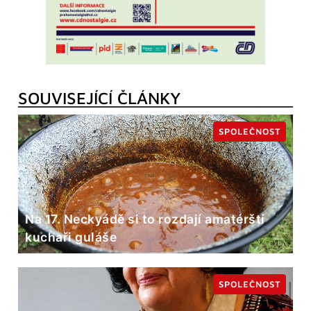
SOUVISEJÍCÍ ČLÁNKY
SPOLEČNOST
Na 17. Neckyádě si to rozdají amatérští
kuchaři guláše
SPOLEČNOST