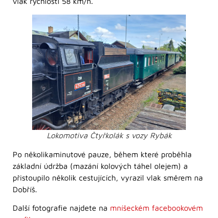
vlak rychlostí 58 km/h.
Lokomotiva Čtyřkolák s vozy Rybák
Po několikaminutové pauze, během které proběhla
základní údržba (mazání kolových táhel olejem) a
přistoupilo několik cestujících, vyrazil vlak směrem na
Dobříš.
Další fotografie najdete na
mníšeckém facebookovém