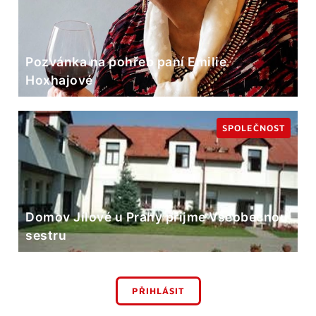
Pozvánka na pohřeb paní Emilie
Hoxhajové
SPOLEČNOST
Domov Jílové u Prahy přijme Všeobecnou
sestru
PŘIHLÁSIT