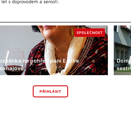
 let s doprovodem a senioři.
SPOLEČNOST
ozvánka na pohřeb paní Emilie
Domov
oxhajové
sestr
PŘIHLÁSIT