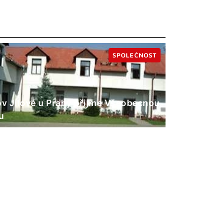
SPOLEČNOST
 Jílové u Prahy přijme Všeobecnou
u