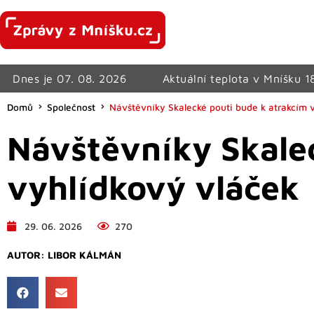
Dnes je 07. 08. 2026
Aktuální teplota v Mníšku 1
Domů
Společnost
Návštěvníky Skalecké pouti bude k atrakcím v
Návštěvníky Skalec
vyhlídkový vláček
29. 06. 2026
270
AUTOR:
LIBOR KÁLMÁN