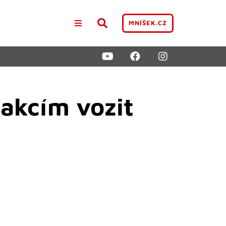
MNÍŠEK.CZ
rakcím vozit