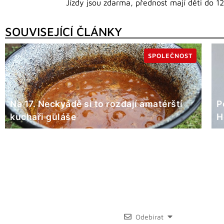
Jízdy jsou zdarma, přednost mají děti do 12
SOUVISEJÍCÍ ČLÁNKY
SPOLEČNOST
Na 17. Neckyádě si to rozdají amatérští
P
kuchaři guláše
H
Odebírat