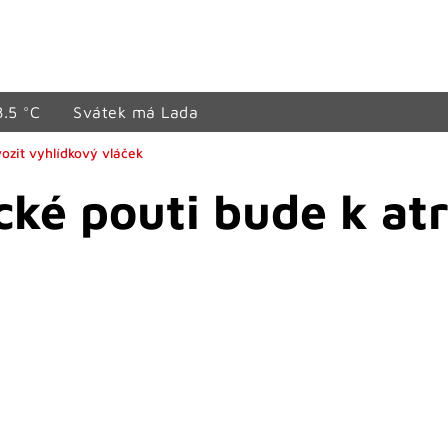
8.5 °C
Svátek má Lada
ozit vyhlídkový vláček
ké pouti bude k at