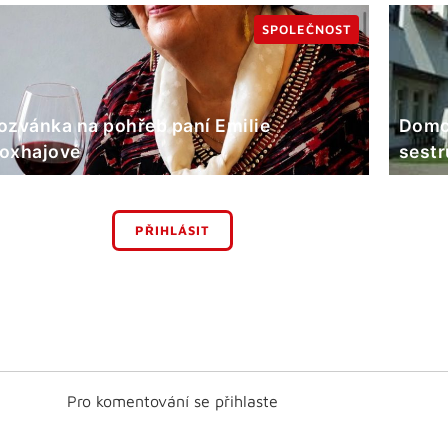
SPOLEČNOST
ozvánka na pohřeb paní Emilie
Domov
oxhajové
sestr
PŘIHLÁSIT
Pro komentování se přihlaste