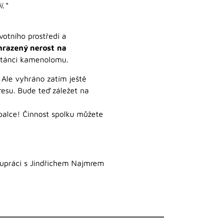
í.“
votního prostředí a
hrazený nerost
na
astánci kamenolomu.
 Ale vyhráno zatím ještě
esu. Bude teď záležet na
 palce! Činnost spolku můžete
lupráci s Jindřichem Najmrem