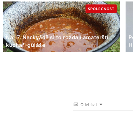
SPOLEČNOST
Na 17. Neckyádě si to rozdají amatérští
P
kuchaři guláše
H
Odebírat