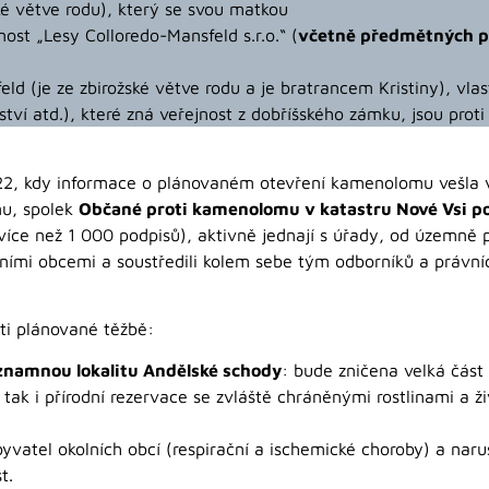
é větve rodu), který se svou matkou
nost „Lesy Colloredo-Mansfeld s.r.o.“ (
včetně předmětných po
d (je ze zbirožské větve rodu a je bratrancem Kristiny), vlas
řství atd.), které zná veřejnost z dobříšského zámku, jsou pro
22, kdy informace o plánovaném otevření kamenolomu vešla 
nu, spolek
Občané proti kamenolomu v katastru Nové Vsi pod
více než 1 000 podpisů), aktivně jednají s úřady, od územně p
olními obcemi a soustředili kolem sebe tým odborníků a právní
ti plánované těžbě:
znamnou lokalitu Andělské schody
: bude zničena velká část j
ak i přírodní rezervace se zvláště chráněnými rostlinami a živ
byvatel okolních obcí (respirační a ischemické choroby) a naru
t.