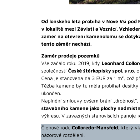
Od loňského léta probíhá v Nové Vsi pod
v lokalitě mezi Závistí a Voznicí. Vzhle
záměr na otevření kamenolomu se dotýká
tento záměr nachází.
Záměr prodeje pozemků
Vše začalo roku 2019, kdy
Leonhard Collo
společností
České štěrkopísky spol. s r.o.
o 
Cena je stanovena na 3 EUR za 1 m², což př
Těžba kamene by tu měla probíhat desítky l
ukončen.
Naplnění smlouvy ovšem brání „drobnost“, 
stavebního kamene jako plochy nadmíst
výkresu. V závazných stanoviscích panuje r
Členové rodu
Colloredo-Mansfeld
, který v
názorově rozděleni.