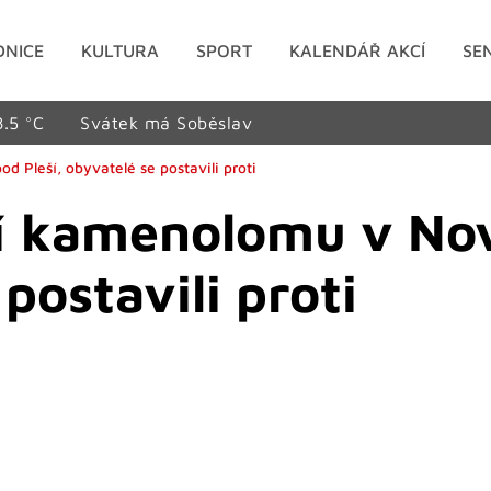
DNICE
KULTURA
SPORT
KALENDÁŘ AKCÍ
SE
8.5 °C
Svátek má Soběslav
d Pleší, obyvatelé se postavili proti
ní kamenolomu v Nov
postavili proti