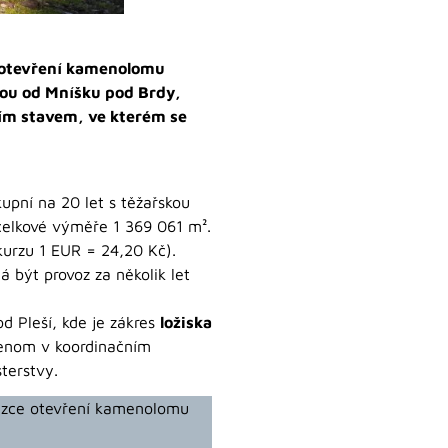
o otevření kamenolomu
arou od Mníšku pod Brdy,
ním stavem, ve kterém se
pní na 20 let s těžařskou
celkové výměře 1 369 061 m².
kurzu 1 EUR = 24,20 Kč).
 být provoz za několik let
 Pleší, kde je zákres
ložiska
enom v koordinačním
terstvy.
otázce otevření kamenolomu