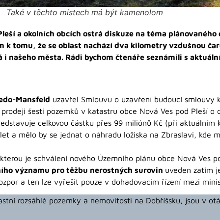
Také v těchto místech má být kamenolom
 Pleší a okolních obcích ostrá diskuze na téma plánovanéh
dem k tomu, že se oblast nachází dva kilometry vzdušnou č
 i našeho města. Rádi bychom čtenáře seznámili s aktuál
redo-Mansfeld
uzavřel Smlouvu o uzavření budoucí smlouvy ku
prodeji šesti pozemků v katastru obce Nová Ves pod Pleší o 
edstavuje celkovou částku přes 99 miliónů Kč (při aktuálním 
et a mělo by se jednat o náhradu ložiska na Zbraslavi, kde má
kterou je schválení nového Územního plánu obce Nová Ves pod
ního významu pro těžbu nerostných surovin
uveden zatím j
ozpor a ten lze vyřešit pouze v dohadovacím řízení mezi minis
lastní rozsáhlé pozemky a nemovitosti na Dobříšsku, jsou v 