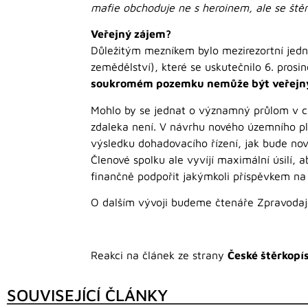
mafie obchoduje ne s heroinem, ale se štěrk
Veřejný zájem?
Důležitým mezníkem bylo mezirezortní jedná
zemědělství), které se uskutečnilo 6. pros
soukromém pozemku nemůže být veřej
Mohlo by se jednat o významný průlom v ch
zdaleka není. V návrhu nového územního pl
výsledku dohadovacího řízení, jak bude no
Členové spolku ale vyvíjí maximální úsilí, 
finančně podpořit jakýmkoli příspěvkem na 
O dalším vývoji budeme čtenáře Zpravodaj
Reakci na článek ze strany
České štěrkopísk
SOUVISEJÍCÍ ČLÁNKY