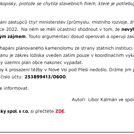
opísky, protože se chytila stavebních firem, které je potřebuj
ní zástupců čtyř ministerstev (průmyslu, místního rozvoje, ži
ince 2022. Na něm se měli účastníci shodnout v tom, že
nevy
ným zájmem
. Touto argumentací dosud operovali a operují z
ápání plánovaného kamenolomu ze strany státních institucí.
ánu je zákres ložiska uveden zatím pouze v koordinačním výkr
vý územní plán obce nakonec vypadat.
aby k prosazení těžby v Nové Vsi pod Pleší nedošlo. Držme jim
číslo účtu:
253899413/0600
.
e informovat.
Autoři: Libor Kálmán ve spo
y spol. s r.o.
si přečtěte
ZDE
.