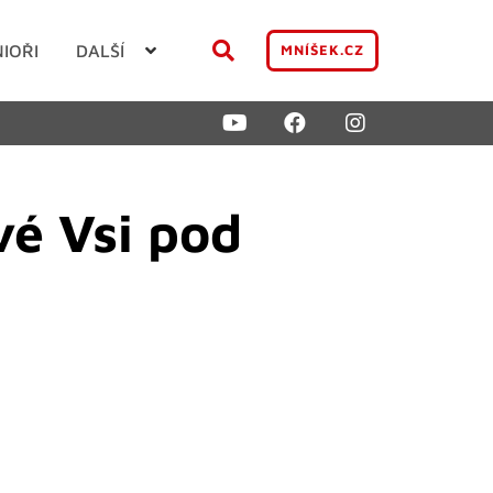
NIOŘI
DALŠÍ
MNÍŠEK.CZ
é Vsi pod