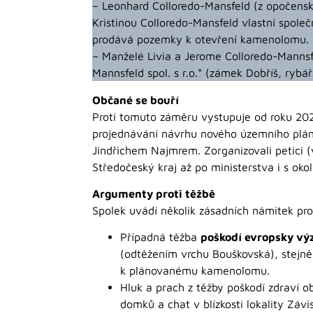
– Leonhard Colloredo-Mansfeld (z opočensk
Kristinou Colloredo-Mansfeld vlastní společ
prodává pozemky k otevření kamenolomu.
– Manželé Livia a Jerome Colloredo-Mannsfel
Mannsfeld spol. s r.o.“ (zámek Dobříš, rybá
Občané se bouří
Proti tomuto záměru vystupuje od roku 20
projednávání návrhu nového územního plá
Jindřichem Najmrem. Zorganizovali petici (
Středočeský kraj až po ministerstva i s ok
Argumenty proti těžbě
Spolek uvádí několik zásadních námitek pro
Případná těžba
poškodí evropsky vý
(odtěžením vrchu Bouškovská), stejně t
k plánovanému kamenolomu.
Hluk a prach z těžby poškodí zdraví o
domků a chat v blízkosti lokality Závis