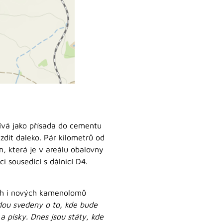
žívá jako přísada do cementu
zdit daleko. Pár kilometrů od
 která je v areálu obalovny
 sousedící s dálnicí D4.
ích i nových kamenolomů
udou svedeny o to, kde bude
a písky. Dnes jsou státy, kde