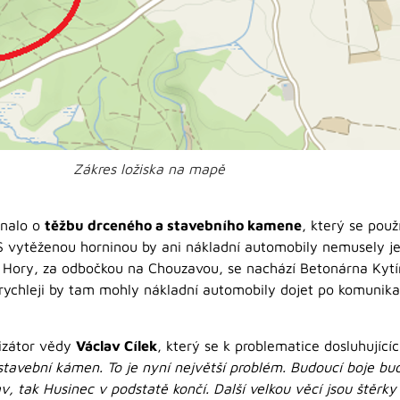
Zákres ložiska na mapě
dnalo o
těžbu drceného a stavebního kamene
, který se pou
S vytěženou horninou by ani nákladní automobily nemusely je
ory, za odbočkou na Chouzavou, se nachází Betonárna Kytín,
rychleji by tam mohly nákladní automobily dojet po komunikaci
rizátor vědy
Václav Cílek
, který se k problematice dosluhujíc
stavební kámen.
To je nyní největší problém. Budoucí boje b
, tak Husinec v podstatě končí. Další velkou věcí jsou štěrky 