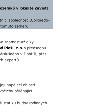
zemků v lokalitě Závist
),
tnící společnost „Colloredo-
ti tomuto záměru
ve známost až díky
 Pleší, z. s.
s předsedou
říslušného v Dobříši, přes
ch expertů.
ejí napájecí oblasti
očichy přiléhající
ší statiku budov rodinných