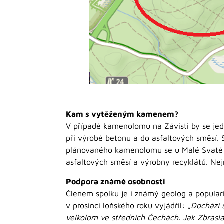
Kam s vytěženým kamenem?
V případě kamenolomu na Závisti by se je
při výrobě betonu a do asfaltových směsí. 
plánovaného kamenolomu se u Malé Svaté H
asfaltových směsí a výrobny recyklátů. Nej
Podpora známé osobnosti
Členem spolku je i známý geolog a popula
v prosinci loňského roku vyjádřil:
„Dochází 
velkolom ve středních Čechách. Jak Zbraslav