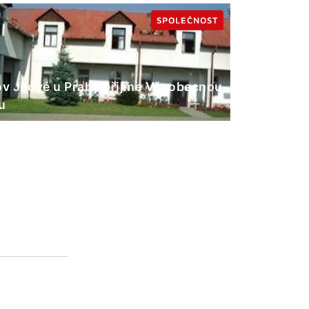
SPOLEČNOST
 Jílové u Prahy přijme Všeobecnou
u