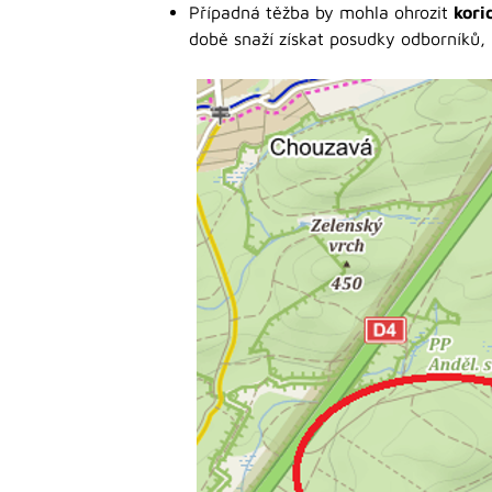
Případná těžba by mohla ohrozit
kori
době snaží získat posudky odborníků,