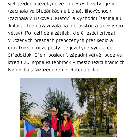
sjeli jezdec a jezdkyně ze tří českých větví: jižní
(začínala ve Studánkách u Lipna), jihovýchodní
(začínala v Lískové u Klatov) a východní (začínala u
Jihlava, kde navazovala na moravskou a slovenskou
větev). Po roztřídění zásilek, které jezdci přivezli
v kožených brašnách přehozených přes sedlo a
orazítkování nové pošty, se jezdkyně vydala do
Středokluk. Cílem poslední, západní větvě, bude ve
středu 20. srpna Rütenbrock – město ležící hranicích
Německa s Nizozemskem v Rütenbrocku.