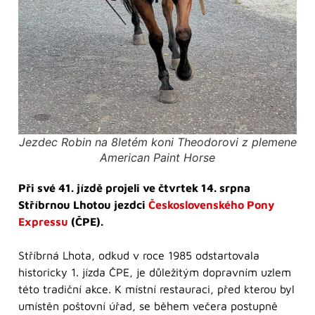
Jezdec Robin na 8letém koni Theodorovi z plemene
American Paint Horse
Při své 41. jízdě projeli ve čtvrtek 14. srpna
Stříbrnou Lhotou jezdci
Československého Pony
Expressu
(ČPE).
Stříbrná Lhota, odkud v roce 1985 odstartovala
historicky 1. jízda ČPE, je důležitým dopravním uzlem
této tradiční akce. K místní restauraci, před kterou byl
umístěn poštovní úřad, se během večera postupně