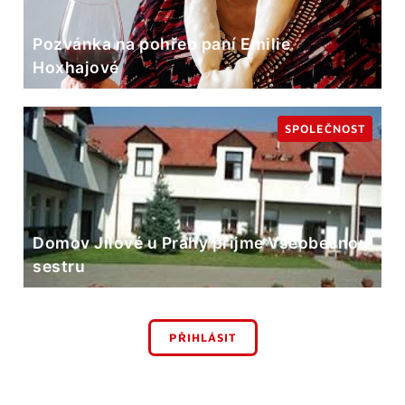
Pozvánka na pohřeb paní Emilie
Hoxhajové
SPOLEČNOST
Domov Jílové u Prahy přijme Všeobecnou
sestru
PŘIHLÁSIT