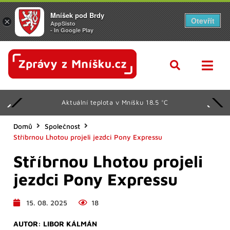
Mníšek pod Brdy
Otevřít
×
AppSisto
- In Google Play
Aktuální teplota v Mníšku 18.5 °C
Domů
Společnost
Stříbrnou Lhotou projeli jezdci Pony Expressu
Stříbrnou Lhotou projeli
jezdci Pony Expressu
15. 08. 2025
18
AUTOR:
LIBOR KÁLMÁN