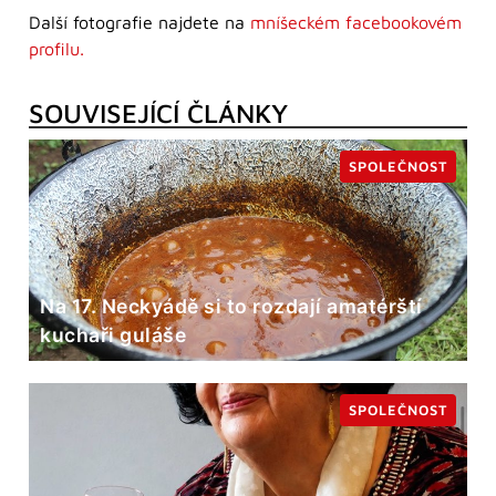
Další fotografie najdete na
mníšeckém facebookovém
profilu.
SOUVISEJÍCÍ ČLÁNKY
SPOLEČNOST
Na 17. Neckyádě si to rozdají amatérští
kuchaři guláše
SPOLEČNOST