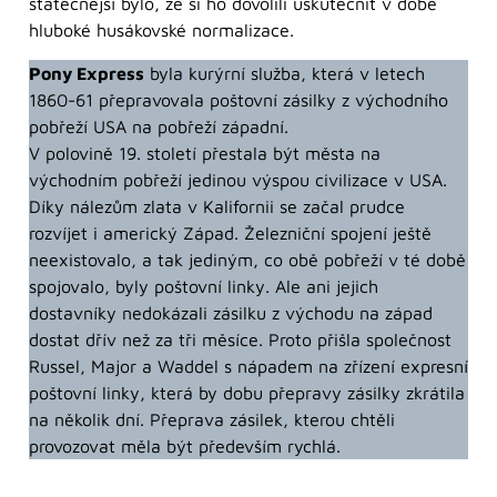
statečnější bylo, že si ho dovolili uskutečnit v době
hluboké husákovské normalizace.
Pony Express
byla kurýrní služba, která v letech
1860-61 přepravovala poštovní zásilky z východního
pobřeží USA na pobřeží západní.
V polovině 19. století přestala být města na
východním pobřeží jedinou výspou civilizace v USA.
Díky nálezům zlata v Kalifornii se začal prudce
rozvíjet i americký Západ. Železniční spojení ještě
neexistovalo, a tak jediným, co obě pobřeží v té době
spojovalo, byly poštovní linky. Ale ani jejich
dostavníky nedokázali zásilku z východu na západ
dostat dřív než za tři měsíce. Proto přišla společnost
Russel, Major a Waddel s nápadem na zřízení expresní
poštovní linky, která by dobu přepravy zásilky zkrátila
na několik dní. Přeprava zásilek, kterou chtěli
provozovat měla být především rychlá.