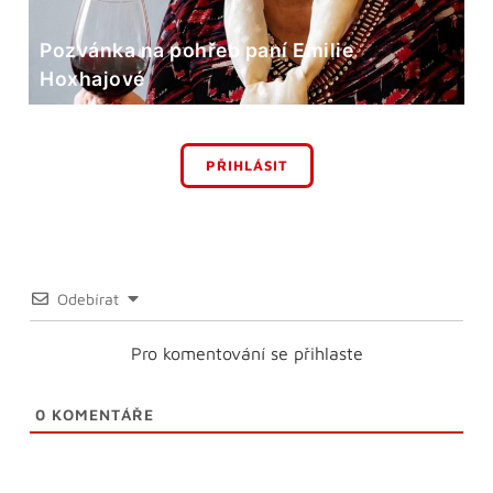
Pozvánka na pohřeb paní Emilie
Hoxhajové
PŘIHLÁSIT
Odebírat
Pro komentování se přihlaste
0
KOMENTÁŘE