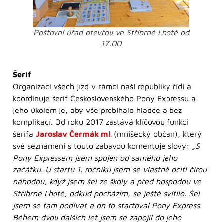
Poštovní úřad otevřou ve Stříbrné Lhotě od
17:00
Šerif
Organizaci všech jízd v rámci naší republiky řídí a
koordinuje šerif Československého Pony Expressu a
jeho úkolem je, aby vše probíhalo hladce a bez
komplikací. Od roku 2017 zastává klíčovou funkci
šerifa
Jaroslav Čermák ml.
(mníšecký občan), který
své seznámení s touto zábavou komentuje slovy:
„S
Pony Expressem jsem spojen od samého jeho
začátku. U startu 1. ročníku jsem se vlastně ocitl čirou
náhodou, když jsem šel ze školy a před hospodou ve
Stříbrné Lhotě, odkud pocházím, se ještě svítilo. Šel
jsem se tam podívat a on to startoval Pony Express.
Během dvou dalších let jsem se zapojil do jeho