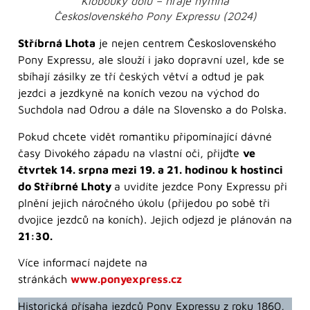
Klobouky dolů – hraje hymna
Československého Pony Expressu (2024)
Stříbrná Lhota
je nejen centrem Československého
Pony Expressu, ale slouží i jako dopravní uzel, kde se
sbíhají zásilky ze tří českých větví a odtud je pak
jezdci a jezdkyně na koních vezou na východ do
Suchdola nad Odrou a dále na Slovensko a do Polska.
Pokud chcete vidět romantiku připomínající dávné
časy Divokého západu na vlastní oči, přijďte
ve
čtvrtek 14. srpna mezi 19. a 21. hodinou k hostinci
do Stříbrné Lhoty
a uvidíte jezdce Pony Expressu při
plnění jejich náročného úkolu (přijedou po sobě tři
dvojice jezdců na koních). Jejich odjezd je plánován na
21:30.
Více informací najdete na
stránkách
www.ponyexpress.cz
Historická přísaha jezdců Pony Expressu z roku 1860,