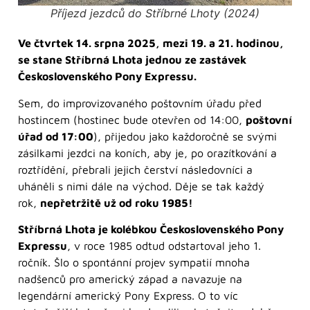
Příjezd jezdců do Stříbrné Lhoty (2024)
Ve čtvrtek 14. srpna 2025, mezi 19. a 21. hodinou,
se stane Stříbrná Lhota jednou ze zastávek
Československého Pony Expressu.
Sem, do improvizovaného poštovním úřadu před
hostincem (hostinec bude otevřen od 14:00,
poštovní
úřad od 17:00
), přijedou jako každoročně se svými
zásilkami jezdci na koních, aby je, po orazítkování a
roztřídění, přebrali jejich čerství následovníci a
uháněli s nimi dále na východ. Děje se tak každý
rok,
nepřetržitě už od roku 1985!
Stříbrná Lhota je kolébkou Československého Pony
Expressu
, v roce 1985 odtud odstartoval jeho 1.
ročník. Šlo o spontánní projev sympatií mnoha
nadšenců pro americký západ a navazuje na
legendární americký Pony Express. O to víc