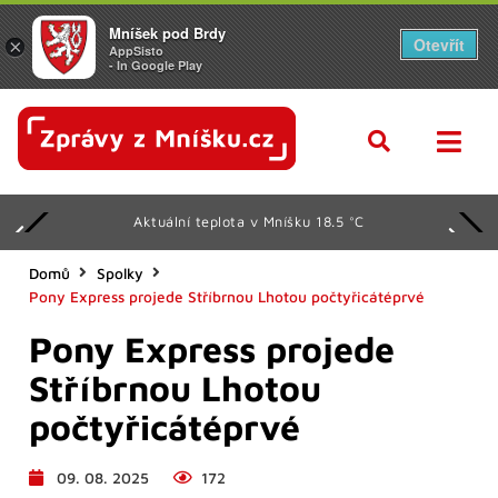
Mníšek pod Brdy
Otevřít
×
AppSisto
- In Google Play
Aktuální teplota v Mníšku 18.5 °C
Domů
Spolky
Pony Express projede Stříbrnou Lhotou počtyřicátéprvé
Pony Express projede
Stříbrnou Lhotou
počtyřicátéprvé
09. 08. 2025
172