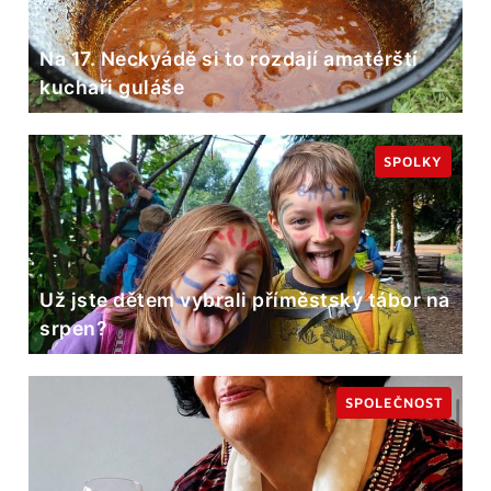
Na 17. Neckyádě si to rozdají amatérští
kuchaři guláše
SPOLKY
Už jste dětem vybrali příměstský tábor na
srpen?
SPOLEČNOST