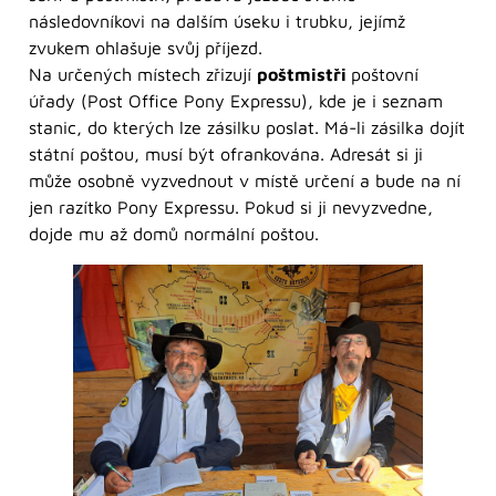
následovníkovi na dalším úseku i trubku, jejímž
zvukem ohlašuje svůj příjezd.
Na určených místech zřizují
poštmistři
poštovní
úřady (Post Office Pony Expressu), kde je i seznam
stanic, do kterých lze zásilku poslat. Má-li zásilka dojít
státní poštou, musí být ofrankována. Adresát si ji
může osobně vyzvednout v místě určení a bude na ní
jen razítko Pony Expressu. Pokud si ji nevyzvedne,
dojde mu až domů normální poštou.