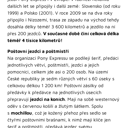
dalších let se připojily i další země: Slovensko (od roku
1999) a Polsko (2001). V roce 2009 se na dva roky
připojilo i Nizozemí, trasa ze západu na východ tehdy
dosáhla délky téměř 3 600 kilometrů a jezdilo na ní
přes 200 jezdců.
V současné době činí celková délka
téměř 4 tisíce kilometrů!
Poštovní jezdci a poštmistři
Na organizaci Pony Expressu se podílejí šerif, předáci
jednotlivých větví, poštmistři, jezdci a jejich
pomocníci, celkem jde asi o 200 osob. Na území
České republiky je sedm různých větví s 60 úseky s
celkovou délkou 1 200 km! Poštovní zásilky od
předávky k předávce na jednotlivých úsecích
přepravují
jezdci na koních
. Mají na sobě westernový
oděv s červenou košilí a žlutým šátkem. Spolu
s
mochillou
, což je kožený přehoz přes sedlo se
čtyřmi poštovními brašnami, k nimž mají klíče jen
šerif a poštmistři, předává jezdec svému