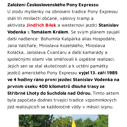
Založení Československého Pony Expressu
U zrodu myšlenky na obnovení tradice Pony Expressu
stáli tři mníšečtí občané, vášnivý tramp a
aktivista
Jindřich Bílek
a westernoví jezdci
Stanislav
Vodenka
s
Tomášem Králem
. Se svým plánem zaujali
další nadšence: Bohumila Kašpárka alias Hospodáře,
Jana Valchaře, Miroslava Kozelského, Miroslava
Koláčka, Jaroslava Čvančaru a další kamarády a
společnými silami vše směřovali k úspěšné realizaci.
Jejich sen se stal skutečností a k uctění památky
jezdců amerického Pony Expressu
vyjel 13. září 1985
ve 4 hodiny ráno první jezdec Stanislav Vodenka na
prvním úseku 400 kilometrů dlouhé trasy ze
Stříbrné Lhoty do Suchdola nad Odrou.
Tímto aktem
byla započata dodnes trvající tradice vzpomínkových
jízd realizujících se každoročně vždy v měsíci srpnu.