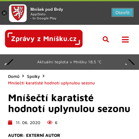
Mníšek pod Brdy
Otevřít
×
AppSisto
- In Google Play
Aktuální teplota v Mníšku 18.5 °C
Domů
Spolky
Mníšečtí karatisté hodnotí uplynulou sezonu
Mníšečtí karatisté
hodnotí uplynulou sezonu
11. 06. 2020
6
AUTOR:
EXTERNÍ AUTOR