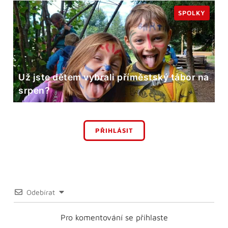
SPOLKY
Už jste dětem vybrali příměstský tábor na
srpen?
PŘIHLÁSIT
Odebírat
Pro komentování se přihlaste