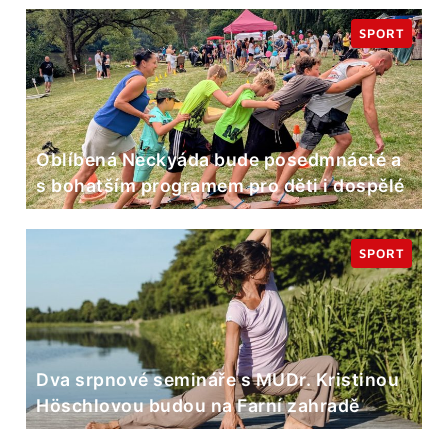
SPORT
Oblíbená Neckyáda bude posedmnácté a
s bohatším programem pro děti i dospělé
SPORT
Dva srpnové semináře s MUDr. Kristinou
Höschlovou budou na Farní zahradě