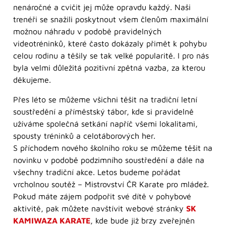
nenáročné a cvičit jej může opravdu každý. Naši
trenéři se snažili poskytnout všem členům maximální
možnou náhradu v podobě pravidelných
videotréninků, které často dokázaly přimět k pohybu
celou rodinu a těšily se tak velké popularitě. I pro nás
byla velmi důležitá pozitivní zpětná vazba, za kterou
děkujeme.
Přes léto se můžeme všichni těšit na tradiční letní
soustředění a příměstský tábor, kde si pravidelně
užíváme společná setkání napříč všemi lokalitami,
spousty tréninků a celotáborových her.
S příchodem nového školního roku se můžeme těšit na
novinku v podobě podzimního soustředění a dále na
všechny tradiční akce. Letos budeme pořádat
vrcholnou soutěž – Mistrovství ČR Karate pro mládež.
Pokud máte zájem podpořit své dítě v pohybové
aktivitě, pak můžete navštívit webové stránky
SK
KAMIWAZA KARATE
, kde bude již brzy zveřejněn