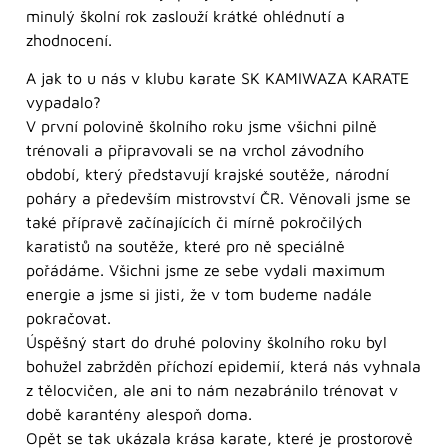
minulý školní rok zaslouží krátké ohlédnutí a
zhodnocení.
A jak to u nás v klubu karate SK KAMIWAZA KARATE
vypadalo?
V první polovině školního roku jsme všichni pilně
trénovali a připravovali se na vrchol závodního
období, který představují krajské soutěže, národní
poháry a především mistrovství ČR. Věnovali jsme se
také přípravě začínajících či mírně pokročilých
karatistů na soutěže, které pro ně speciálně
pořádáme. Všichni jsme ze sebe vydali maximum
energie a jsme si jisti, že v tom budeme nadále
pokračovat.
Úspěšný start do druhé poloviny školního roku byl
bohužel zabržděn příchozí epidemií, která nás vyhnala
z tělocvičen, ale ani to nám nezabránilo trénovat v
době karantény alespoň doma.
Opět se tak ukázala krása karate, které je prostorově