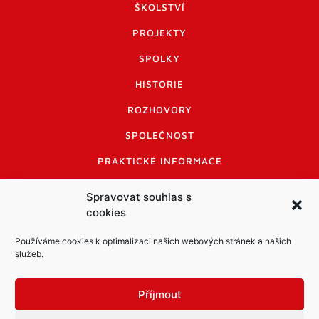
ŠKOLSTVÍ
PROJEKTY
SPOLKY
HISTORIE
ROZHOVORY
SPOLEČNOST
PRAKTICKÉ INFORMACE
CENÍK INZERCE
Spravovat souhlas s
cookies
INFORMACE A KODEX DISKUTUJÍCÍCH
LOGO A LOGO MANUÁL
Používáme cookies k optimalizaci našich webových stránek a našich
služeb.
Příjmout