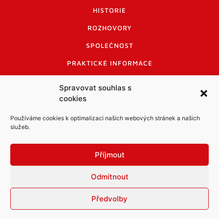
HISTORIE
ROZHOVORY
SPOLEČNOST
PRAKTICKÉ INFORMACE
CENÍK INZERCE
Spravovat souhlas s
cookies
INFORMACE A KODEX DISKUTUJÍCÍCH
LOGO A LOGO MANUÁL
Používáme cookies k optimalizaci našich webových stránek a našich
služeb.
Příjmout
Odmítnout
Informace o zpracování osobních údajů
PDF archiv Zpravodajů
Cookies
Předvolby
© Město Mníšek pod Brdy