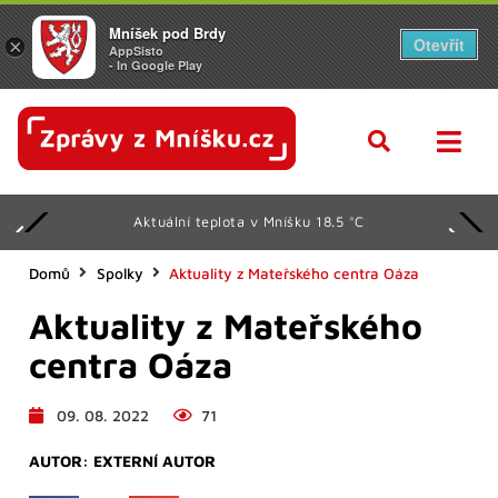
Mníšek pod Brdy
Otevřít
×
AppSisto
- In Google Play
Aktuální teplota v Mníšku 18.5 °C
Domů
Spolky
Aktuality z Mateřského centra Oáza
Aktuality z Mateřského
centra Oáza
09. 08. 2022
71
AUTOR:
EXTERNÍ AUTOR