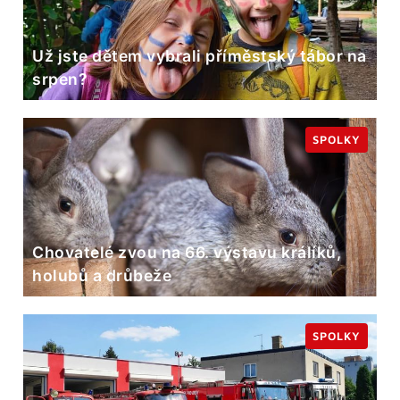
Už jste dětem vybrali příměstský tábor na
srpen?
SPOLKY
Chovatelé zvou na 66. výstavu králíků,
holubů a drůbeže
SPOLKY