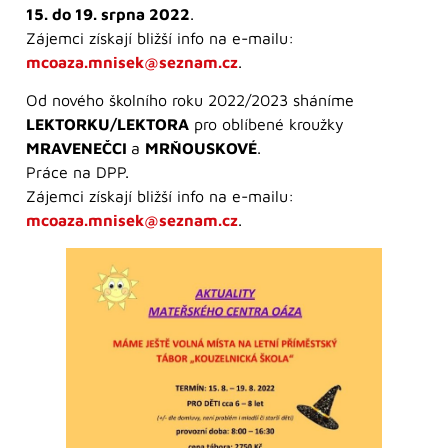
15. do 19. srpna 2022
.
Zájemci získají bližší info na e-mailu:
mcoaza.mnisek@seznam.cz
.
Od nového školního roku 2022/2023 sháníme
LEKTORKU/LEKTORA
pro oblíbené kroužky
MRAVENEČCI
a
MRŇOUSKOVÉ
.
Práce na DPP.
Zájemci získají bližší info na e-mailu:
mcoaza.mnisek@seznam.cz
.