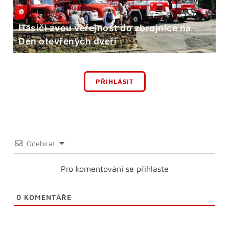
Hasiči zvou veřejnost do zbrojnice na
Den otevřených dveří
PŘIHLÁSIT
Odebírat
Pro komentování se přihlaste
0
KOMENTÁŘE