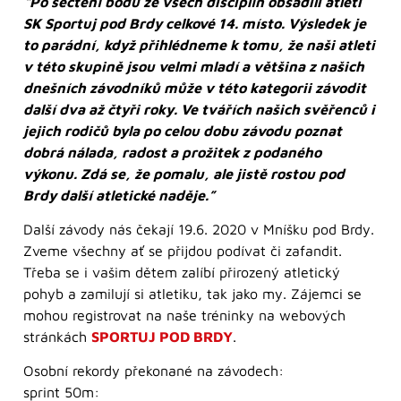
“Po sečtení bodů ze všech disciplín obsadili atleti
SK Sportuj pod Brdy celkové 14. místo. Výsledek je
to parádní, když přihlédneme k tomu, že naši atleti
v této skupině jsou velmi mladí a většina z našich
dnešních závodníků může v této kategorii závodit
další dva až čtyři roky. Ve tvářích našich svěřenců i
jejich rodičů byla po celou dobu závodu poznat
dobrá nálada, radost a prožitek z podaného
výkonu. Zdá se, že pomalu, ale jistě rostou pod
Brdy další atletické naděje.”
Další závody nás čekají 19.6. 2020 v Mníšku pod Brdy.
Zveme všechny ať se přijdou podívat či zafandit.
Třeba se i vašim dětem zalíbí přirozený atletický
pohyb a zamilují si atletiku, tak jako my. Zájemci se
mohou registrovat na naše tréninky na webových
stránkách
SPORTUJ POD BRDY
.
Osobní rekordy překonané na závodech:
sprint 50m: