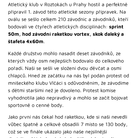
Atletický klub v Roztokách u Prahy hostil a perfektně
připravil 1. závod této atletické sezony přípravek. Na
oválu se sešlo celkem 210 závodnic a závodníků, kteří
bodovali ve čtyřech atletických disciplínách:
sprint
50m, hod závodní raketkou vortex, skok daleký a
štafeta 4x60m
.
Každé družstvo mohlo nasadit deset závodníků, ze
kterých vždy osm nejlepších bodovalo do celkového
pořadí. Naši se sešli ve složení dvou děvčat a osmi
chlapců. Hned ze začátku na nás byl podán protest od
mníšeckého klubu Vlčáci s odůvodněním, že závodíme
s dětmi staršími než je dovoleno. Protest komise
vyhodnotila jako nepravdivý a mohlo se začít bojovat
sportovně o cenné body.
Jako první nás čekal hod raketkou, kde si naši nevedli
vůbec špatně a celkově obsadili 7 místo se 130 body,
což se ve finále ukázalo jako naše nejsilnější