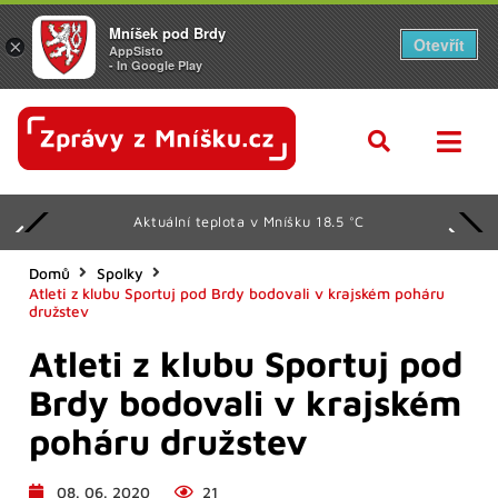
Mníšek pod Brdy
Otevřít
×
AppSisto
- In Google Play
Aktuální teplota v Mníšku 18.5 °C
Domů
Spolky
Atleti z klubu Sportuj pod Brdy bodovali v krajském poháru
družstev
Atleti z klubu Sportuj pod
Brdy bodovali v krajském
poháru družstev
08. 06. 2020
21