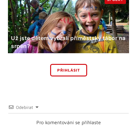
Už jste dětem vybrali příměstský tábor na
srpen?
PŘIHLÁSIT
Odebírat
Pro komentování se přihlaste