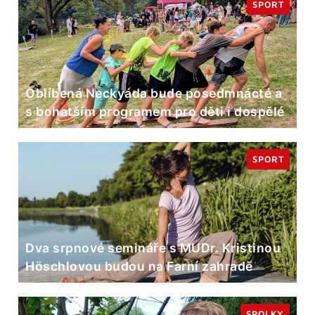
SPORT
Oblíbená Neckyáda bude posedmnácté a
s bohatším programem pro děti i dospělé
SPORT
Dva srpnové semináře s MUDr. Kristinou
Höschlovou budou na Farní zahradě
SPOLKY