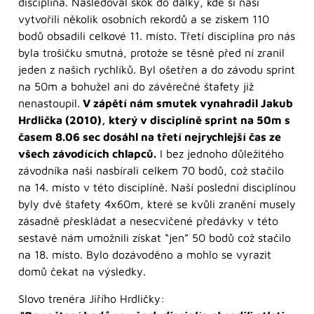
disciplína. Následoval skok do dálky, kde si naši
vytvořili několik osobních rekordů a se ziskem 110
bodů obsadili celkové 11. místo. Třetí disciplína pro nás
byla trošičku smutná, protože se těsně před ní zranil
jeden z našich rychlíků. Byl ošetřen a do závodu sprint
na 50m a bohužel ani do závěrečné štafety již
nenastoupil.
V zápětí nám smutek vynahradil Jakub
Hrdlička (2010), který v disciplíně sprint na 50m s
časem 8.06 sec dosáhl na třetí nejrychlejší čas ze
všech závodících chlapců.
I bez jednoho důležitého
závodníka naši nasbírali celkem 70 bodů, což stačilo
na 14. místo v této disciplíně. Naší poslední disciplínou
byly dvě štafety 4x60m, které se kvůli zranění musely
zásadně přeskládat a nesecvičené předávky v této
sestavě nám umožnili získat “jen” 50 bodů což stačilo
na 18. místo. Bylo dozávoděno a mohlo se vyrazit
domů čekat na výsledky.
Slovo trenéra Jiřího Hrdličky: