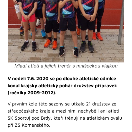
Mladí atleti a jejich trenér s mníšeckou vlajkou
V neděli 7.6. 2020 se po dlouhé atletické odmlce
konal krajský atletický pohár družstev přípravek
(ročníky 2009-2012).
V prvním kole této sezony se utkalo 21 družstev ze
středočeského kraje a mezi nimi nechyběli ani atleti
SK Sportuj pod Brdy, kteří trénují na atletickém oválu
při ZŠ Komenského.