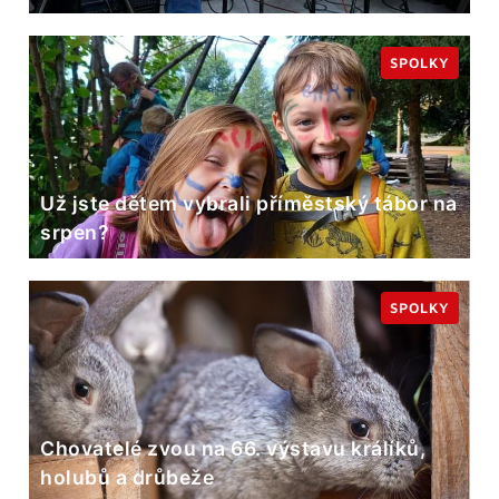
SPOLKY
Už jste dětem vybrali příměstský tábor na
srpen?
SPOLKY
Chovatelé zvou na 66. výstavu králíků,
holubů a drůbeže