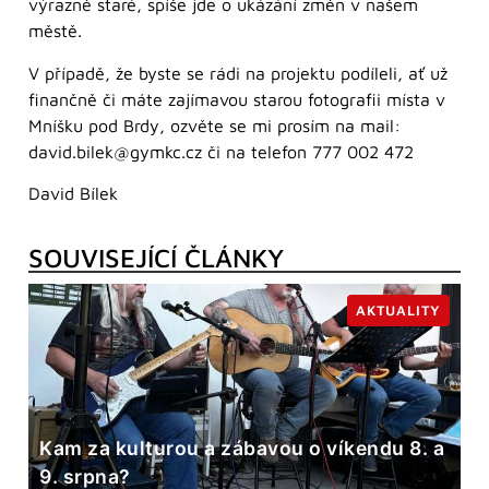
výrazně staré, spíše jde o ukázání změn v našem
městě.
V případě, že byste se rádi na projektu podíleli, ať už
finančně či máte zajímavou starou fotografii místa v
Mníšku pod Brdy, ozvěte se mi prosím na mail:
david.bilek@gymkc.cz či na telefon 777 002 472
David Bílek
SOUVISEJÍCÍ ČLÁNKY
AKTUALITY
Kam za kulturou a zábavou o víkendu 8. a
9. srpna?