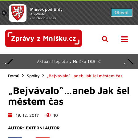
Mníšek pod Brdy
Otevřít
×
AppSisto
- In Google Play
Aktuální teplota v Mníšku 18.5 °C
Domů
Spolky
„Bejvávalo“…aneb Jak šel městem čas
„Bejvávalo“…aneb Jak šel
městem čas
19. 12. 2017
10
AUTOR:
EXTERNÍ AUTOR