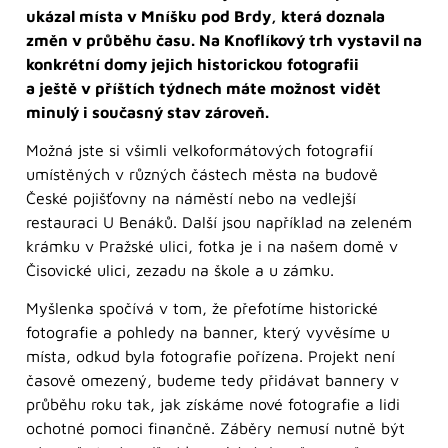
ukázal místa v Mníšku pod Brdy, která doznala
změn v průběhu času. Na Knoflíkový trh vystavil na
konkrétní domy jejich historickou fotografii
a ještě v příštích týdnech máte možnost vidět
minulý i současný stav zároveň.
Možná jste si všimli velkoformátových fotografií
umístěných v různých částech města na budově
České pojišťovny na náměstí nebo na vedlejší
restauraci U Benáků. Další jsou například na zeleném
krámku v Pražské ulici, fotka je i na našem domě v
Čisovické ulici, zezadu na škole a u zámku.
Myšlenka spočívá v tom, že přefotíme historické
fotografie a pohledy na banner, který vyvěsíme u
místa, odkud byla fotografie pořízena. Projekt není
časově omezený, budeme tedy přidávat bannery v
průběhu roku tak, jak získáme nové fotografie a lidi
ochotné pomoci finančně. Záběry nemusí nutně být