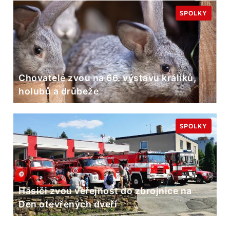
SPOLKY
Chovatelé zvou na 66. výstavu králíků,
holubů a drůbeže
SPOLKY
Hasiči zvou veřejnost do zbrojnice na
Den otevřených dveří