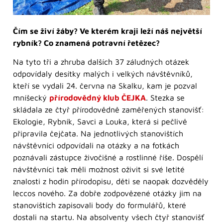
Čím se živí žáby? Ve kterém kraji leží náš největší
rybník? Co znamená potravní řetězec?
Na tyto tři a zhruba dalších 37 záludných otázek
odpovídaly desítky malých i velkých návštěvníků,
kteří se vydali 24. června na Skalku, kam je pozval
mníšecký
přírodovědný klub ČEJKA
. Stezka se
skládala ze čtyř přírodovědně zaměřených stanovišť:
Ekologie, Rybník, Savci a Louka, která si pečlivě
připravila čejčata. Na jednotlivých stanovištích
návštěvníci odpovídali na otázky a na fotkách
poznávali zástupce živočišné a rostlinné říše. Dospělí
návštěvníci tak měli možnost oživit si své letité
znalosti z hodin přírodopisu, děti se naopak dozvěděly
leccos nového. Za dobře zodpovězené otázky jim na
stanovištích zapisovali body do formulářů, které
dostali na startu. Na absolventy všech čtyř stanovišť