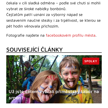
čekala v cíli sladká odměna – podle své chuti si mohli
vybrat ze široké nabídky bonbónů.
Čejčatům patří uznání za výborný nápad se
sestavením naučné stezky i za trpělivost, se kterou se
pět hodin věnovala příchozím.
Fotografie najdete na
facebookovém profilu města
.
SOUVISEJÍCÍ ČLÁNKY
SPOLKY
Už jste dětem vybrali příměstský tábor na
srpen?