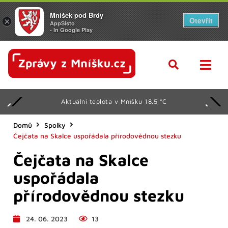
Mníšek pod Brdy
Otevřít
×
AppSisto
- In Google Play
Aktuální teplota v Mníšku 18.5 °C
Domů
Spolky
Čejčata na Skalce uspořádala přírodovědnou stezku
Čejčata na Skalce
uspořádala
přírodovědnou stezku
24. 06. 2023
13