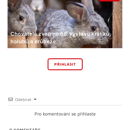
Chovatelé zvou na 66. výstavu králíků,
holubů a drůbeže
PŘIHLÁSIT
Odebírat
Pro komentování se přihlaste
0
KOMENTÁŘE