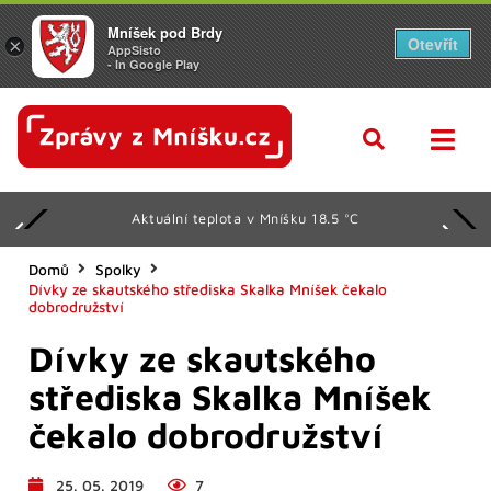
Mníšek pod Brdy
Otevřít
×
AppSisto
- In Google Play
Aktuální teplota v Mníšku 18.5 °C
Domů
Spolky
Dívky ze skautského střediska Skalka Mníšek čekalo
dobrodružství
Dívky ze skautského
střediska Skalka Mníšek
čekalo dobrodružství
25. 05. 2019
7