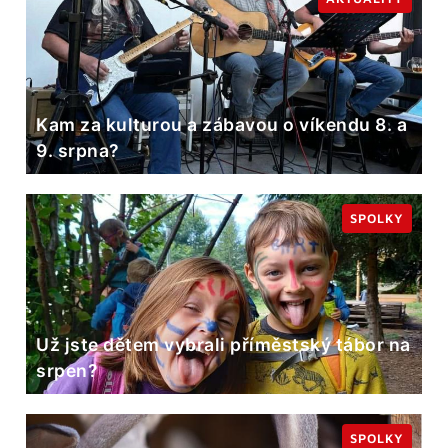
Kam za kulturou a zábavou o víkendu 8. a
9. srpna?
SPOLKY
Už jste dětem vybrali příměstský tábor na
srpen?
SPOLKY