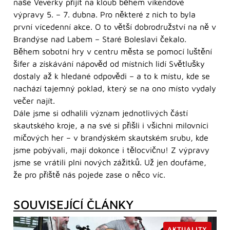
naše Veverky přijít na kloub během víkendové
výpravy 5. – 7. dubna. Pro některé z nich to byla
první vícedenní akce. O to větší dobrodružství na ně v
Brandýse nad Labem – Staré Boleslavi čekalo.
Během sobotní hry v centru města se pomocí luštění
šifer a získávání nápověd od místních lidí Světlušky
dostaly až k hledané odpovědi – a to k místu, kde se
nachází tajemný poklad, který se na ono místo vydaly
večer najít.
Dále jsme si odhalili význam jednotlivých částí
skautského kroje, a na své si přišli i všichni milovníci
míčových her – v brandýském skautském srubu, kde
jsme pobývali, mají dokonce i tělocvičnu! Z výpravy
jsme se vrátili plni nových zážitků. Už jen doufáme,
že pro příště nás pojede zase o něco víc.
SOUVISEJÍCÍ ČLÁNKY
AKTUALITY