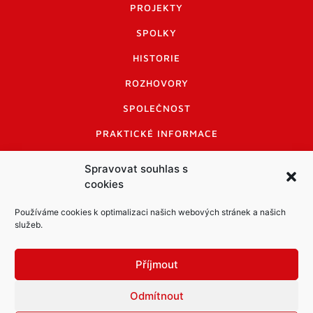
PROJEKTY
SPOLKY
HISTORIE
ROZHOVORY
SPOLEČNOST
PRAKTICKÉ INFORMACE
CENÍK INZERCE
Spravovat souhlas s
cookies
INFORMACE A KODEX DISKUTUJÍCÍCH
LOGO A LOGO MANUÁL
Používáme cookies k optimalizaci našich webových stránek a našich
služeb.
Příjmout
Odmítnout
Informace o zpracování osobních údajů