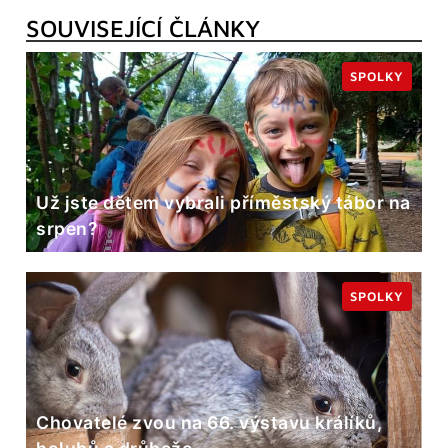
SOUVISEJÍCÍ ČLÁNKY
SPOLKY
Už jste dětem vybrali příměstský tábor na
srpen?
SPOLKY
Chovatelé zvou na 66. výstavu králíků,