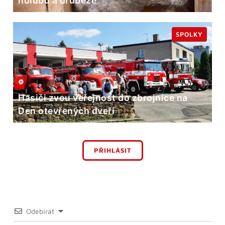
holubů a drůbeže
SPOLKY
Hasiči zvou veřejnost do zbrojnice na
Den otevřených dveří
PŘIHLÁSIT
Odebírat