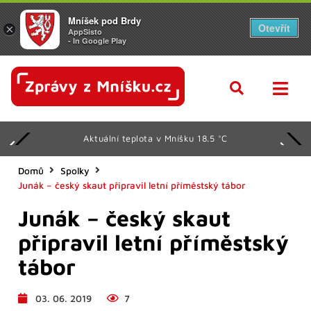
Mníšek pod Brdy
Otevřít
×
AppSisto
- In Google Play
Aktuální teplota v Mníšku 18.5 °C
Domů
Spolky
Junák – český skaut připravil letní příměstský tábor
Junák – český skaut
připravil letní příměstský
tábor
03. 06. 2019
7