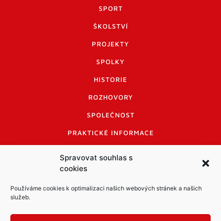
SPORT
ŠKOLSTVÍ
PROJEKTY
SPOLKY
HISTORIE
ROZHOVORY
SPOLEČNOST
PRAKTICKÉ INFORMACE
CENÍK INZERCE
Spravovat souhlas s
cookies
INFORMACE A KODEX DISKUTUJÍCÍCH
LOGO A LOGO MANUÁL
Používáme cookies k optimalizaci našich webových stránek a našich
služeb.